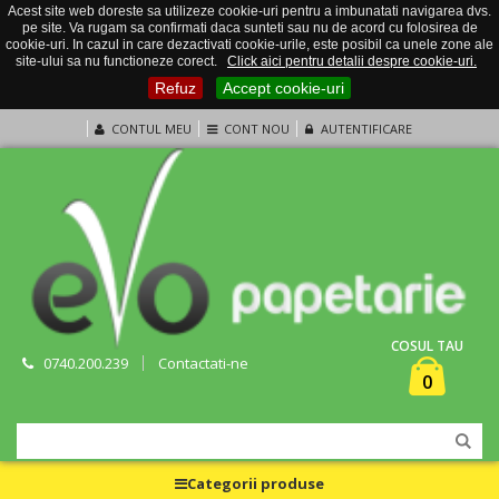
Acest site web doreste sa utilizeze cookie-uri pentru a imbunatati navigarea dvs.
pe site. Va rugam sa confirmati daca sunteti sau nu de acord cu folosirea de
cookie-uri. In cazul in care dezactivati cookie-urile, este posibil ca unele zone ale
site-ului sa nu functioneze corect.
Click aici pentru detalii despre cookie-uri.
Refuz
Accept cookie-uri
CONTUL MEU
CONT NOU
AUTENTIFICARE
COSUL TAU
0740.200.239
Contactati-ne
0
Categorii produse