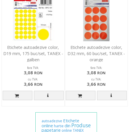
Etichete autoadezive color,
Etichete autoadezive color,
D19 mm, 175 buc/set, TANEX -
D32 mm, 60 buc/set, TANEX -
galben
orange
fara TVA:
fara TVA:
3,08
3,08
RON
RON
cu TVA:
cu TVA:
3,66
3,66
RON
RON
Etichete
autoadezive
Produse
online
din
hartie
papetarie
online
TANEX