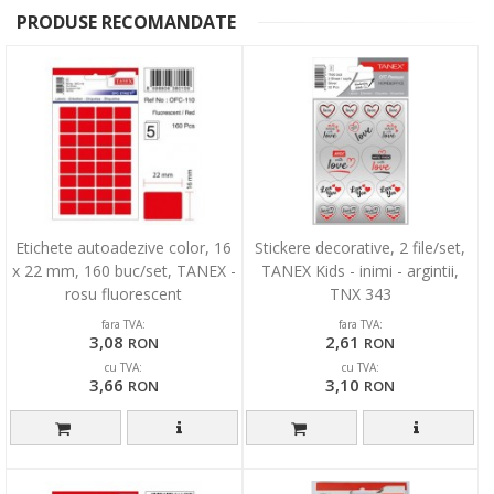
PRODUSE RECOMANDATE
Etichete autoadezive color, 16
Stickere decorative, 2 file/set,
x 22 mm, 160 buc/set, TANEX -
TANEX Kids - inimi - argintii,
rosu fluorescent
TNX 343
fara TVA:
fara TVA:
3,08
2,61
RON
RON
cu TVA:
cu TVA:
3,66
3,10
RON
RON