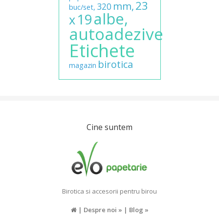
23
mm,
320
buc/set,
albe,
19
x
autoadezive
Etichete
birotica
magazin
Cine suntem
Birotica si accesorii pentru birou
|
Despre noi »
|
Blog »