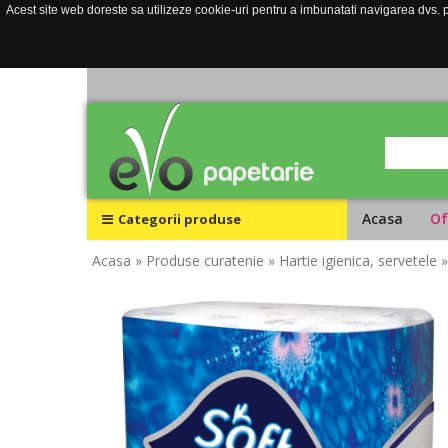
Acest site web doreste sa utilizeze cookie-uri pentru a imbunatati navigarea dvs. pe
Acasa
Of
Categorii produse
Acasa
» Produse curatenie
» Hartie igienica, servetele
»