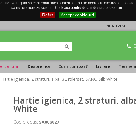
 site. Va rugam sa confirmati daca sunteti sau nu de acord cu folosirea de cookie-uri
sa nu functioneze corect.
Click aici pentru detalii despre cookie-uri.
Refuz
Accept cookie-uri
BINE ATI VENIT!
erta lunii
Despre noi
Cum cumpar?
Livrare
Termeni 
 Hartie igienica, 2 straturi, alba, 32 role/set, SANO Silk White
Hartie igienica, 2 straturi, alb
White
Cod produs:
SA006027