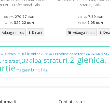
VELVET Professional - alb
straturi, Bokk
270,77
7,59
RON
RON
fara TVA:
fara TVA:
322,22
9,03
RON
RON
cu TVA:
cu TVA:
Detalii
Deta
Adauga in cos
Adauga in cos
Hartie
igienica,
online
Produse
papetarie
Silk
ele
curatenie
online
White
igienica,
2
straturi,
alba,
32
role/set,
O
rtie
birotica
magazin
nformatii
Cont utilizator