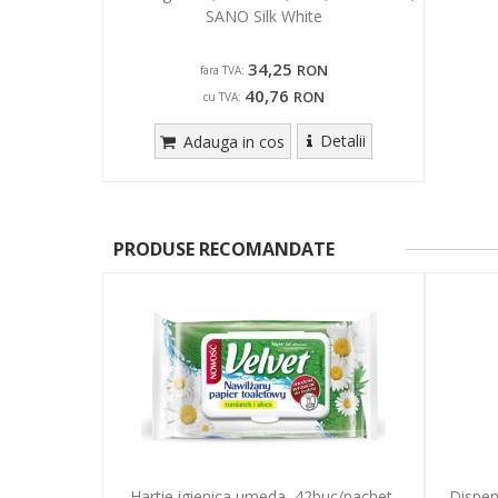
SANO Silk White
34,25
RON
fara TVA:
40,76
RON
cu TVA:
Detalii
Adauga in cos
PRODUSE RECOMANDATE
Hartie igienica umeda, 42buc/pachet,
Dispen