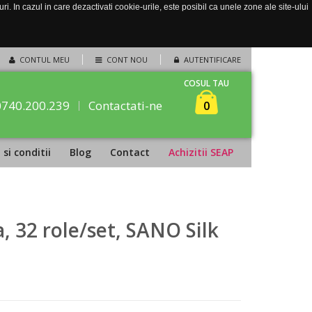
. In cazul in care dezactivati cookie-urile, este posibil ca unele zone ale site-ului
CONTUL MEU
CONT NOU
AUTENTIFICARE
COSUL TAU
0740.200.239
Contactati-ne
0
si conditii
Blog
Contact
Achizitii SEAP
a, 32 role/set, SANO Silk