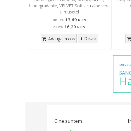
biodegradabile, VELVET Soft - cu aloe vera
si musetel
13,69
RON
fara TVA:
16,29
RON
cu TVA:
Detalii
Adauga in cos
servet
SAN
Ha
Cine suntem
I