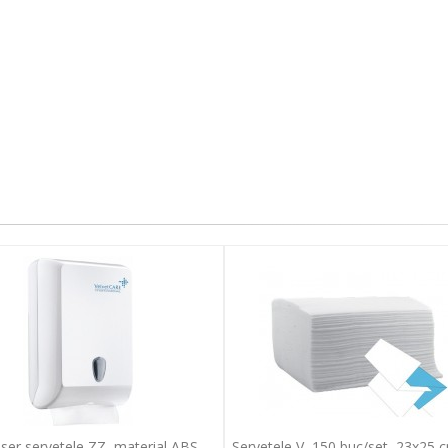
ser servetele ZZ, material ABS,
Servetele V, 150 buc/set, 23x25 c