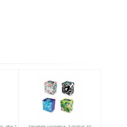
m, albe,2
Servetele cosmetice, 3 straturi, 60