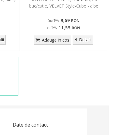
buc/cutie, VELVET Style-Cube - albe
9,69
RON
fara TVA:
11,53
RON
cu TVA:
lii
Detalii
Adauga in cos
Date de contact