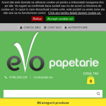
Acest site web doreste sa utilizeze cookie-uri pentru a imbunatati navigarea dvs.
pe site. Va rugam sa confirmati daca sunteti sau nu de acord cu folosirea de
cookie-uri. In cazul in care dezactivati cookie-urile, este posibil ca unele zone ale
site-ului sa nu functioneze corect.
Click aici pentru detalii despre cookie-uri.
Refuz
Accept cookie-uri
CONTUL MEU
CONT NOU
AUTENTIFICARE
COSUL TAU
0740.200.239
Contactati-ne
0
Categorii produse