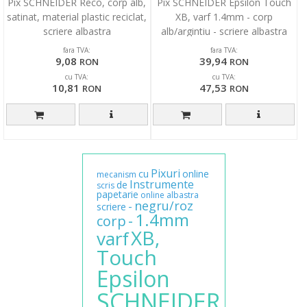
Pix SCHNEIDER Reco, corp alb,
Pix SCHNEIDER Epsilon Touch
satinat, material plastic reciclat,
XB, varf 1.4mm - corp
scriere albastra
alb/argintiu - scriere albastra
fara TVA:
fara TVA:
9,08
39,94
RON
RON
cu TVA:
cu TVA:
10,81
47,53
RON
RON
Pixuri
cu
online
mecanism
Instrumente
de
scris
papetarie
online
albastra
negru/roz
-
scriere
1.4mm
-
corp
XB,
varf
Touch
Epsilon
SCHNEIDER