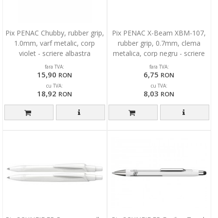
Pix PENAC Chubby, rubber grip,
Pix PENAC X-Beam XBM-107,
1.0mm, varf metalic, corp
rubber grip, 0.7mm, clema
violet - scriere albastra
metalica, corp negru - scriere
albastra
fara TVA:
fara TVA:
15,90
6,75
RON
RON
cu TVA:
cu TVA:
18,92
8,03
RON
RON