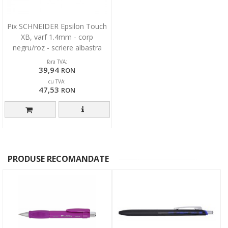
Pix SCHNEIDER Epsilon Touch
XB, varf 1.4mm - corp
negru/roz - scriere albastra
fara TVA:
39,94
RON
cu TVA:
47,53
RON
PRODUSE RECOMANDATE