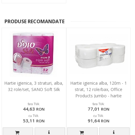
PRODUSE RECOMANDATE
Hartie igienica, 3 straturi, alba,
Hartie igienica alba, 120m - 1
32 role/set, SANO Soft Silk
strat, 12 role/bax, Office
Products Jumbo - hartie
reciclata
fara TVA:
fara TVA:
44,63
77,01
RON
RON
cu TVA:
cu TVA:
53,11
91,64
RON
RON