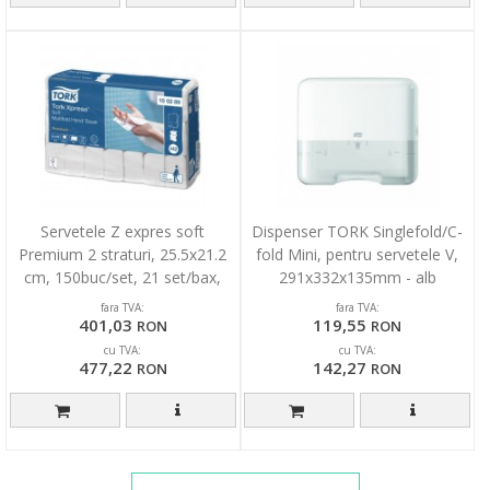
Servetele Z expres soft
Dispenser TORK Singlefold/C-
Premium 2 straturi, 25.5x21.2
fold Mini, pentru servetele V,
cm, 150buc/set, 21 set/bax,
291x332x135mm - alb
Tork
fara TVA:
fara TVA:
401,03
119,55
RON
RON
cu TVA:
cu TVA:
477,22
142,27
RON
RON