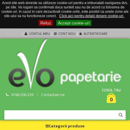
Acest site web doreste sa utilizeze cookie-uri pentru a imbunatati navigarea dvs.
pe site. Va rugam sa confirmati daca sunteti sau nu de acord cu folosirea de
cookie-uri. In cazul in care dezactivati cookie-urile, este posibil ca unele zone ale
site-ului sa nu functioneze corect.
Click aici pentru detalii despre cookie-uri.
Refuz
Accept cookie-uri
CONTUL MEU
CONT NOU
AUTENTIFICARE
COSUL TAU
0740.200.239
Contactati-ne
0
Categorii produse