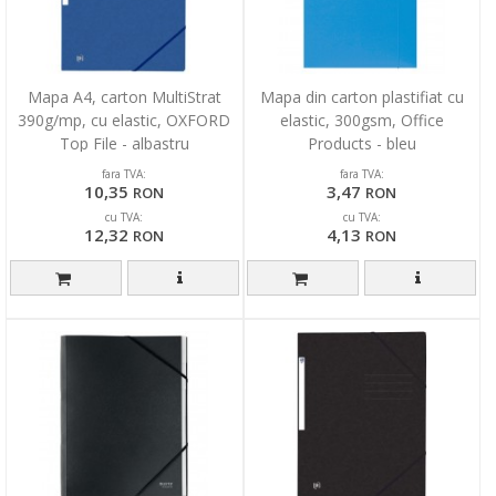
Mapa A4, carton MultiStrat
Mapa din carton plastifiat cu
390g/mp, cu elastic, OXFORD
elastic, 300gsm, Office
Top File - albastru
Products - bleu
fara TVA:
fara TVA:
10,35
3,47
RON
RON
cu TVA:
cu TVA:
12,32
4,13
RON
RON