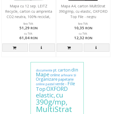
Mapa cu 12 sep. LEITZ
Mapa A4, carton MultiStrat
Recycle, carton cu amprenta
390g/mp, cu elastic, OXFORD
CO2 neutra, 100% reciclat,
Top File - negru
certificare Blue An
fara TVA:
fara TVA:
51,29
10,35
RON
RON
cu TVA:
cu TVA:
61,04
12,32
RON
RON
din
carton
pt.
documente
Mape
online
si
arhivare
Organizare
papetarie
File
-
verde
online
pastel
OXFORD
Top
cu
elastic,
390g/mp,
MultiStrat