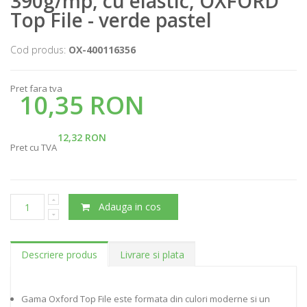
390g/mp, cu elastic, OXFORD
Top File - verde pastel
Cod produs:
OX-400116356
Pret fara tva
10,35 RON
12,32 RON
Pret cu TVA
Adauga in cos
Descriere produs
Livrare si plata
Gama Oxford Top File este formata din culori moderne si un