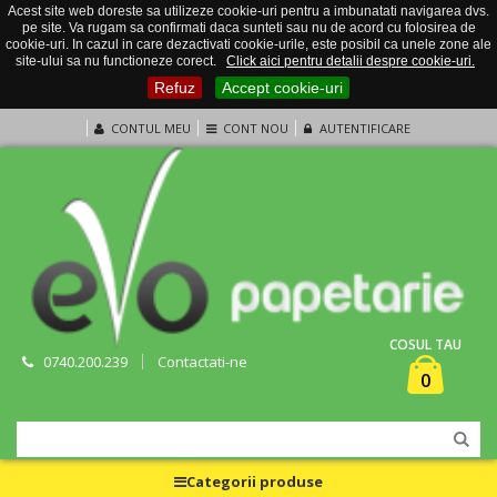
Acest site web doreste sa utilizeze cookie-uri pentru a imbunatati navigarea dvs.
pe site. Va rugam sa confirmati daca sunteti sau nu de acord cu folosirea de
cookie-uri. In cazul in care dezactivati cookie-urile, este posibil ca unele zone ale
site-ului sa nu functioneze corect.
Click aici pentru detalii despre cookie-uri.
Refuz
Accept cookie-uri
CONTUL MEU
CONT NOU
AUTENTIFICARE
COSUL TAU
0740.200.239
Contactati-ne
0
Categorii produse