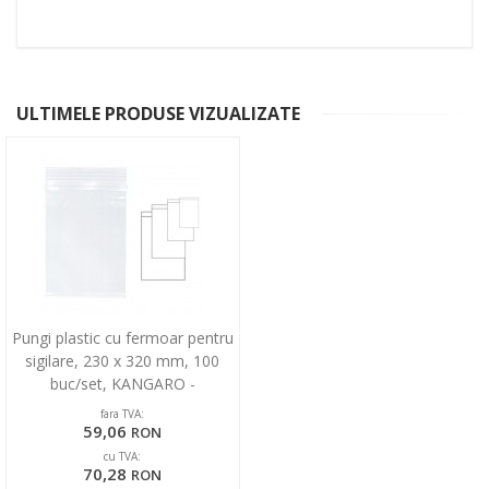
ULTIMELE PRODUSE VIZUALIZATE
Pungi plastic cu fermoar pentru
sigilare, 230 x 320 mm, 100
buc/set, KANGARO -
transparente
fara TVA:
59,06
RON
cu TVA:
70,28
RON