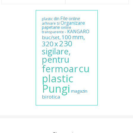
File
din
online
plastic
Organizare
si
arhivare
papetarie
online
KANGARO
-
transparente
mm,
100
buc/set,
230
x
320
sigilare,
pentru
cu
fermoar
plastic
Pungi
magazin
birotica