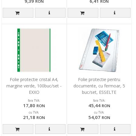
9,39
6,41
RON
RON
Folie protectie cristal A4,
Folie protectie pentru
margine verde, 100buc/set -
documente, cu fermoar, 5
EXXO
buc/set, ESSELTE
fara TVA:
fara TVA:
17,80
45,44
RON
RON
cu TVA:
cu TVA:
21,18
54,07
RON
RON