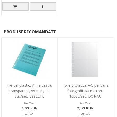
PRODUSE RECOMANDATE
File din plastic, A4, albastru
Folie protectie A4, pentru 8
transparent, 55 mic., 10
fotografii, 60 microni,
buc/set, ESSELTE
10buc/set, DONAU
fara TVA:
fara TVA:
7,89
5,39
RON
RON
cu TVA:
cu TVA: