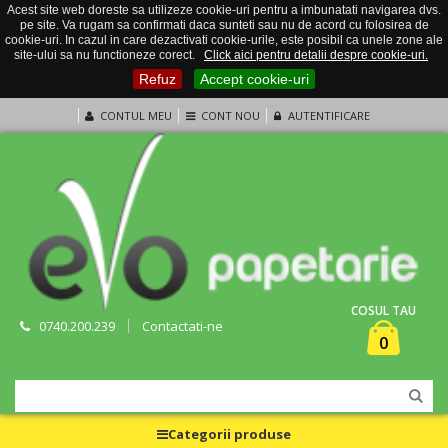
Acest site web doreste sa utilizeze cookie-uri pentru a imbunatati navigarea dvs.
pe site. Va rugam sa confirmati daca sunteti sau nu de acord cu folosirea de
cookie-uri. In cazul in care dezactivati cookie-urile, este posibil ca unele zone ale
site-ului sa nu functioneze corect.
Click aici pentru detalii despre cookie-uri.
Refuz
Accept cookie-uri
CONTUL MEU
CONT NOU
AUTENTIFICARE
COSUL TAU
0740.200.239
Contactati-ne
0
Categorii produse