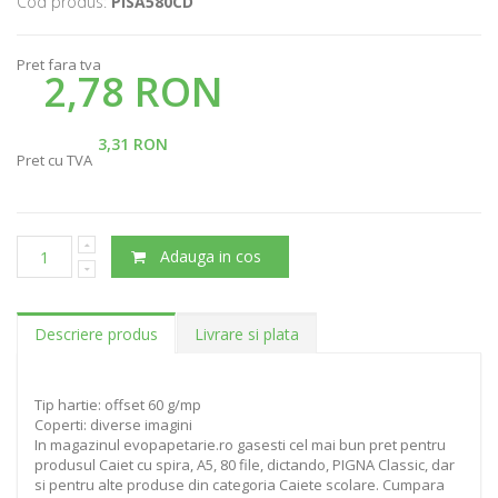
Cod produs:
PISA580CD
Pret fara tva
2,78 RON
3,31 RON
Pret cu TVA
Adauga in cos
Descriere produs
Livrare si plata
Tip hartie: offset 60 g/mp
Coperti: diverse imagini
In magazinul evopapetarie.ro gasesti cel mai bun pret pentru
produsul Caiet cu spira, A5, 80 file, dictando, PIGNA Classic, dar
si pentru alte produse din categoria Caiete scolare. Cumpara