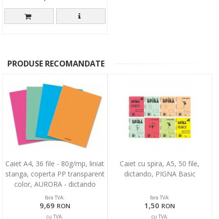
PRODUSE RECOMANDATE
Caiet A4, 36 file - 80g/mp, liniat
Caiet cu spira, A5, 50 file,
stanga, coperta PP transparent
dictando, PIGNA Basic
color, AURORA - dictando
fara TVA:
fara TVA:
9,69
1,50
RON
RON
cu TVA:
cu TVA: