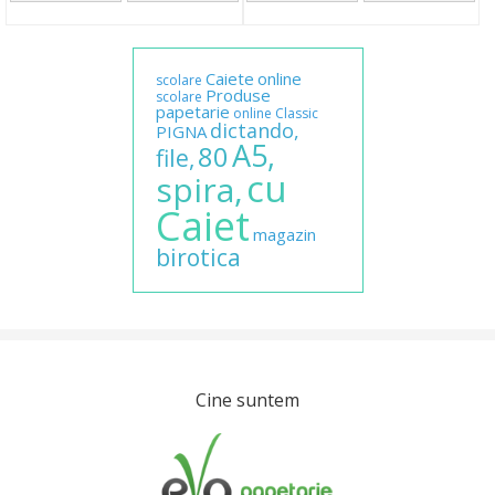
Caiete
online
scolare
Produse
scolare
papetarie
online
Classic
dictando,
PIGNA
A5,
80
file,
cu
spira,
Caiet
magazin
birotica
Cine suntem