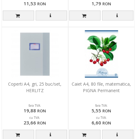
11,53
1,79
RON
RON
Coperti A4, gri, 25 buc/set,
Caiet A4, 80 file, matematica,
HERLITZ
PIGNA Permanent
fara TVA:
fara TVA:
19,88
5,55
RON
RON
cu TVA:
cu TVA:
23,66
6,60
RON
RON