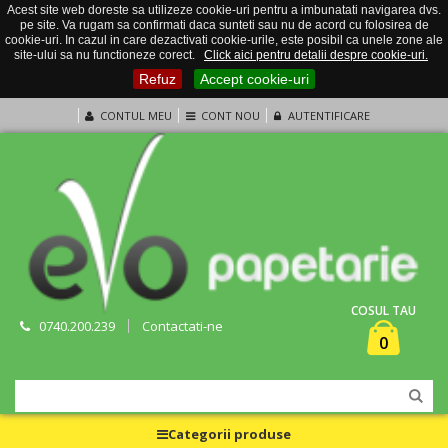
Acest site web doreste sa utilizeze cookie-uri pentru a imbunatati navigarea dvs.
pe site. Va rugam sa confirmati daca sunteti sau nu de acord cu folosirea de
cookie-uri. In cazul in care dezactivati cookie-urile, este posibil ca unele zone ale
site-ului sa nu functioneze corect.
Click aici pentru detalii despre cookie-uri.
Refuz
Accept cookie-uri
CONTUL MEU
CONT NOU
AUTENTIFICARE
COSUL TAU
0740.200.239
Contactati-ne
0
Categorii produse