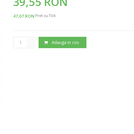
39,55 RON
Pret cu TVA
47,07 RON
Adauga in cos