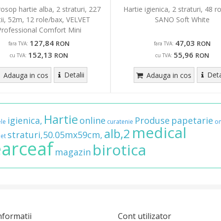
osop hartie alba, 2 straturi, 227
Hartie igienica, 2 straturi, 48 ro
tii, 52m, 12 role/bax, VELVET
SANO Soft White
Professional Comfort Mini
127,84
47,03
RON
RON
fara TVA:
fara TVA:
152,13
55,96
RON
RON
cu TVA:
cu TVA:
Detalii
Deta
Adauga in cos
Adauga in cos
Hartie
igienica,
online
Produse
papetarie
ele
curatenie
on
medical
alb,2
straturi,50.05mx59cm,
et
arceaf
birotica
magazin
nformatii
Cont utilizator