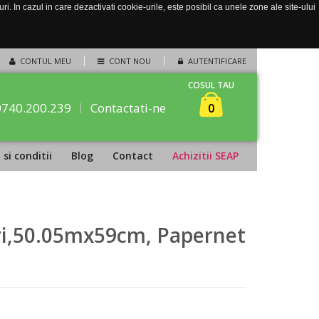
. In cazul in care dezactivati cookie-urile, este posibil ca unele zone ale site-ului
CONTUL MEU
CONT NOU
AUTENTIFICARE
COSUL TAU
0740.200.239
Contactati-ne
0
si conditii
Blog
Contact
Achizitii SEAP
uri,50.05mx59cm, Papernet