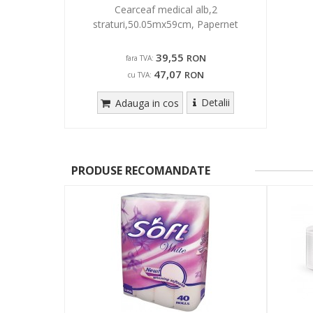
Cearceaf medical alb,2
straturi,50.05mx59cm, Papernet
39,55
RON
fara TVA:
47,07
RON
cu TVA:
Detalii
Adauga in cos
PRODUSE RECOMANDATE