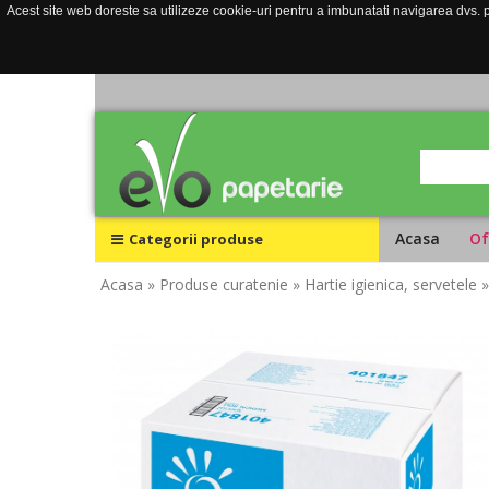
Acest site web doreste sa utilizeze cookie-uri pentru a imbunatati navigarea dvs. pe
Acasa
Of
Categorii produse
Acasa
» Produse curatenie
» Hartie igienica, servetele
»