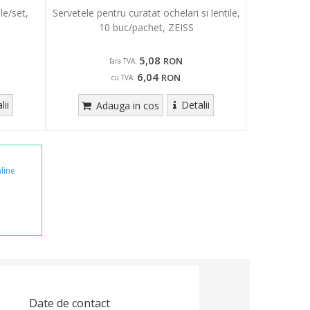
le/set,
Servetele pentru curatat ochelari si lentile,
10 buc/pachet, ZEISS
5,08
RON
fara TVA:
6,04
RON
cu TVA:
lii
Detalii
Adauga in cos
line
Date de contact