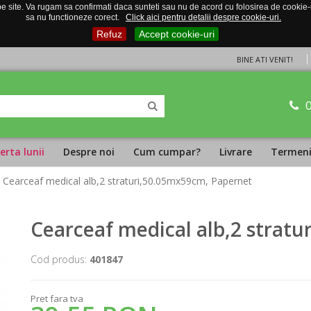
 site. Va rugam sa confirmati daca sunteti sau nu de acord cu folosirea de cookie-uri
sa nu functioneze corect.
Click aici pentru detalii despre cookie-uri.
Refuz
Accept cookie-uri
BINE ATI VENIT!
erta lunii
Despre noi
Cum cumpar?
Livrare
Termeni 
 Cearceaf medical alb,2 straturi,50.05mx59cm, Papernet
Cearceaf medical alb,2 strat
Cod produs:
401847
Pret fara tva