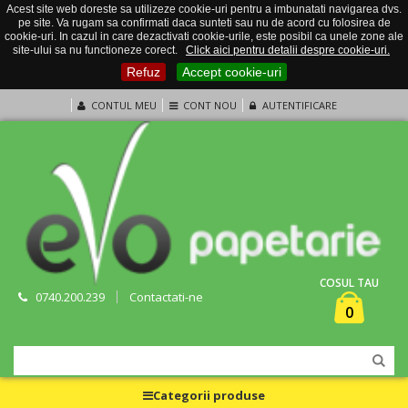
Acest site web doreste sa utilizeze cookie-uri pentru a imbunatati navigarea dvs.
pe site. Va rugam sa confirmati daca sunteti sau nu de acord cu folosirea de
cookie-uri. In cazul in care dezactivati cookie-urile, este posibil ca unele zone ale
site-ului sa nu functioneze corect.
Click aici pentru detalii despre cookie-uri.
Refuz
Accept cookie-uri
CONTUL MEU
CONT NOU
AUTENTIFICARE
COSUL TAU
0740.200.239
Contactati-ne
0
Categorii produse