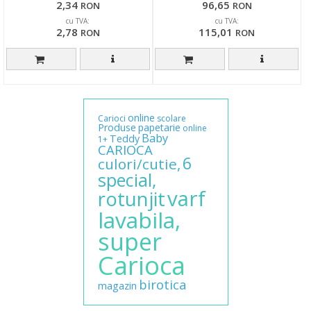
2,34
96,65
RON
RON
cu TVA:
cu TVA:
2,78
115,01
RON
RON
online
Carioci
scolare
Produse
papetarie
online
Baby
Teddy
1+
CARIOCA
6
culori/cutie,
special,
varf
rotunjit
lavabila,
super
Carioca
birotica
magazin