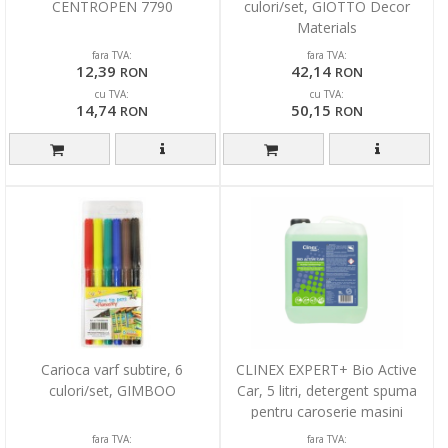
CENTROPEN 7790
culori/set, GIOTTO Decor
Materials
fara TVA:
fara TVA:
12,39
42,14
RON
RON
cu TVA:
cu TVA:
14,74
50,15
RON
RON
Carioca varf subtire, 6
CLINEX EXPERT+ Bio Active
culori/set, GIMBOO
Car, 5 litri, detergent spuma
pentru caroserie masini
fara TVA:
fara TVA: