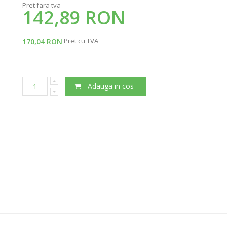
Pret fara tva
142,89 RON
Pret cu TVA
170,04 RON
Adauga in cos