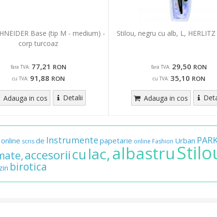
CHNEIDER Base (tip M - medium) -
Stilou, negru cu alb, L, HERLIT
corp turcoaz
77,21
29,50
RON
RON
fara TVA:
fara TVA:
91,88
35,10
RON
RON
cu TVA:
cu TVA:
Detalii
Deta
Adauga in cos
Adauga in cos
Instrumente
PAR
online
de
papetarie
Urban
scris
online
Fashion
Stilo
albastru
lac,
cu
accesorii
mate,
birotica
zin