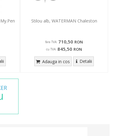
Z My.Pen
Stilou alb, WATERMAN Chaleston
710,50
RON
fara TVA:
845,50
RON
cu TVA:
lii
Detalii
Adauga in cos
KER
u