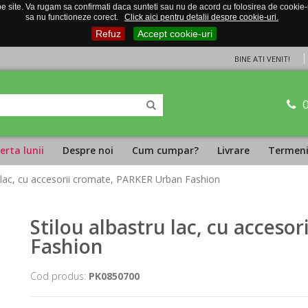
 site. Va rugam sa confirmati daca sunteti sau nu de acord cu folosirea de cookie-uri
sa nu functioneze corect.
Click aici pentru detalii despre cookie-uri.
Refuz
Accept cookie-uri
BINE ATI VENIT!
erta lunii
Despre noi
Cum cumpar?
Livrare
Termeni 
u lac, cu accesorii cromate, PARKER Urban Fashion
Stilou albastru lac, cu acces
Fashion
Cod produs:
PK0850700