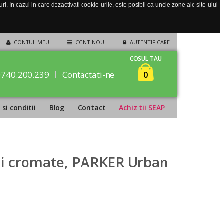
. In cazul in care dezactivati cookie-urile, este posibil ca unele zone ale site-ului
CONTUL MEU
CONT NOU
AUTENTIFICARE
COSUL TAU
0740.200.239
Contactati-ne
0
si conditii
Blog
Contact
Achizitii SEAP
orii cromate, PARKER Urban