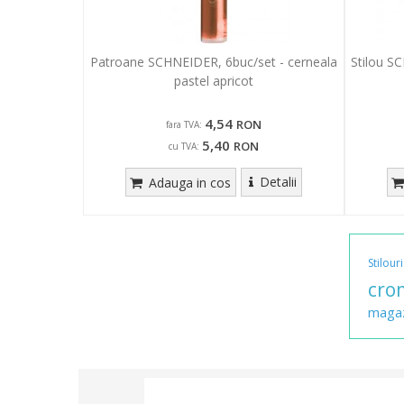
Patroane SCHNEIDER, 6buc/set - cerneala
Stilou S
pastel apricot
4,54
RON
fara TVA:
5,40
RON
cu TVA:
Detalii
Adauga in cos
Stilouri
cro
maga