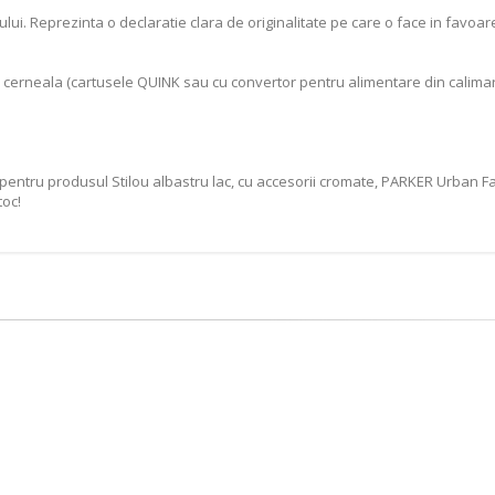
 Reprezinta o declaratie clara de originalitate pe care o face in favoarea
 cerneala (cartusele QUINK sau cu convertor pentru alimentare din calima
pentru produsul Stilou albastru lac, cu accesorii cromate, PARKER Urban Fa
toc!