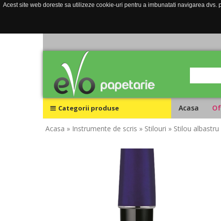
Acest site web doreste sa utilizeze cookie-uri pentru a imbunatati navigarea dvs. pe
Acasa
Of
Categorii produse
Acasa
» Instrumente de scris
» Stilouri
» Stilou albastr