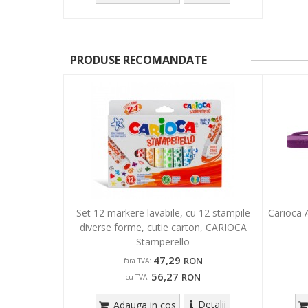
PRODUSE RECOMANDATE
Set 12 markere lavabile, cu 12 stampile
Carioca A
diverse forme, cutie carton, CARIOCA
Stamperello
47,29
RON
fara TVA:
56,27
RON
cu TVA:
Detalii
Adauga in cos