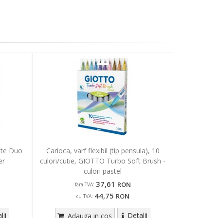
ate Duo
Carioca, varf flexibil (tip pensula), 10
er
culori/cutie, GIOTTO Turbo Soft Brush -
culori pastel
37,61
RON
fara TVA:
44,75
RON
cu TVA:
lii
Detalii
Adauga in cos