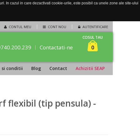
. In cazul in care dezactivati cookie-urile, este posibil ca unele zone ale site-ului
CONTUL MEU
CONT NOU
AUTENTIFICARE
COSUL TAU
0740.200.239
Contactati-ne
0
si conditii
Blog
Contact
Achizitii SEAP
flexibil (tip pensula) -