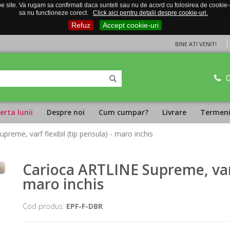
 site. Va rugam sa confirmati daca sunteti sau nu de acord cu folosirea de cookie-uri
sa nu functioneze corect.
Click aici pentru detalii despre cookie-uri.
Refuz
Accept cookie-uri
BINE ATI VENIT!
erta lunii
Despre noi
Cum cumpar?
Livrare
Termeni 
reme, varf flexibil (tip pensula) - maro inchis
Carioca ARTLINE Supreme, varf 
maro inchis
Cod produs:
EPF-F-DBR