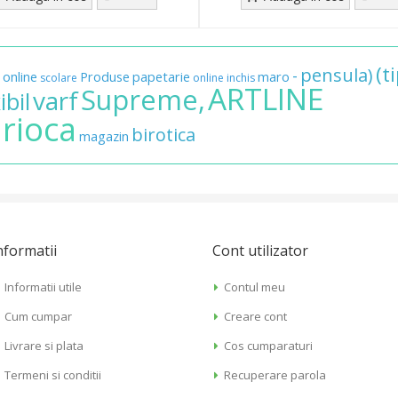
(t
pensula)
-
online
Produse
papetarie
maro
scolare
online
inchis
ARTLINE
Supreme,
varf
ibil
rioca
birotica
magazin
nformatii
Cont utilizator
Informatii utile
Contul meu
Cum cumpar
Creare cont
Livrare si plata
Cos cumparaturi
Termeni si conditii
Recuperare parola