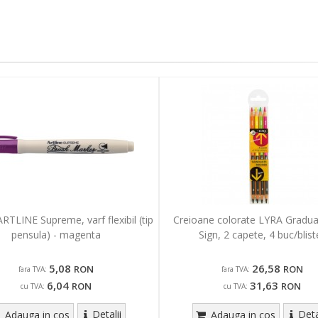
RTLINE Supreme, varf flexibil (tip
Creioane colorate LYRA Gradu
pensula) - magenta
Sign, 2 capete, 4 buc/blist
5,08
26,58
RON
RON
fara TVA:
fara TVA:
6,04
31,63
RON
RON
cu TVA:
cu TVA:
Detalii
Deta
Adauga in cos
Adauga in cos