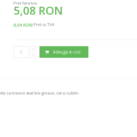
Pret fara tva
5,08 RON
Pret cu TVA
6,04 RON
Adauga in cos
e sa trasezi atat linii groase, cat si subtiri.