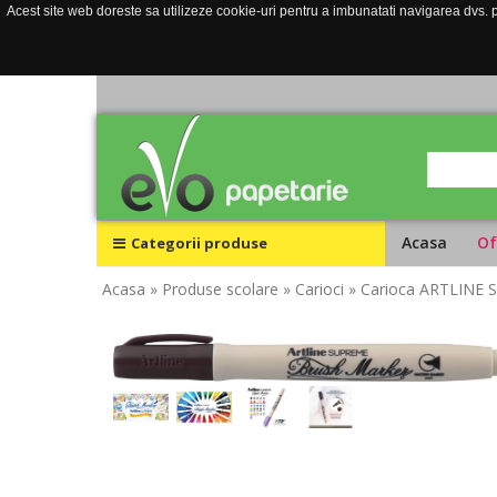
Acest site web doreste sa utilizeze cookie-uri pentru a imbunatati navigarea dvs. pe
Acasa
Of
Categorii produse
Acasa
» Produse scolare
» Carioci
» Carioca ARTLINE Sup