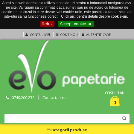
Acest site web doreste sa utilizeze cookie-uri pentru a imbunatati navigarea dvs.
pe site. Va rugam sa confirmati daca sunteti sau nu de acord cu folosirea de
cookie-uri. In cazul in care dezactivati cookie-urile, este posibil ca unele zone ale
site-ului sa nu functioneze corect.
Click aici pentru detalii despre cookie-uri.
Refuz
Accept cookie-uri
CONTUL MEU
CONT NOU
AUTENTIFICARE
COSUL TAU
0740.200.239
Contactati-ne
0
Categorii produse