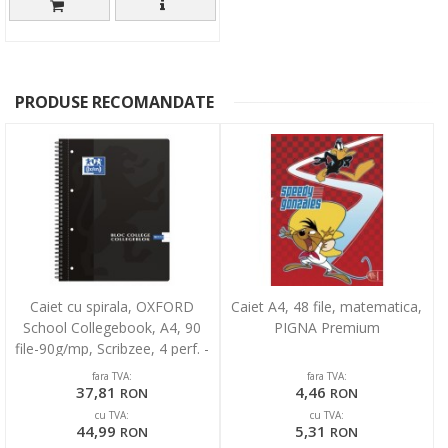
PRODUSE RECOMANDATE
Caiet cu spirala, OXFORD
Caiet A4, 48 file, matematica,
School Collegebook, A4, 90
PIGNA Premium
file-90g/mp, Scribzee, 4 perf. -
dictando - negr
fara TVA:
fara TVA:
37,81
4,46
RON
RON
cu TVA:
cu TVA:
44,99
5,31
RON
RON