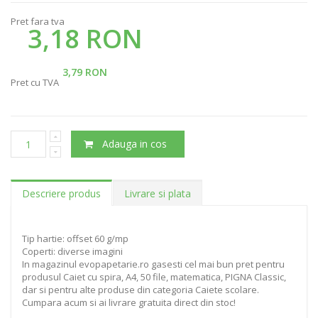
Pret fara tva
3,18 RON
3,79 RON
Pret cu TVA
Adauga in cos
Descriere produs
Livrare si plata
Tip hartie: offset 60 g/mp
Coperti: diverse imagini
In magazinul evopapetarie.ro gasesti cel mai bun pret pentru
produsul Caiet cu spira, A4, 50 file, matematica, PIGNA Classic,
dar si pentru alte produse din categoria Caiete scolare.
Cumpara acum si ai livrare gratuita direct din stoc!