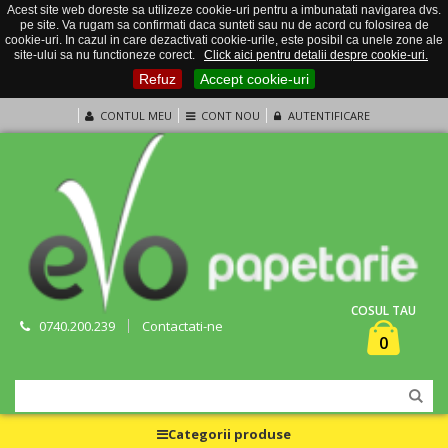
Acest site web doreste sa utilizeze cookie-uri pentru a imbunatati navigarea dvs.
pe site. Va rugam sa confirmati daca sunteti sau nu de acord cu folosirea de
cookie-uri. In cazul in care dezactivati cookie-urile, este posibil ca unele zone ale
site-ului sa nu functioneze corect.
Click aici pentru detalii despre cookie-uri.
Refuz
Accept cookie-uri
CONTUL MEU
CONT NOU
AUTENTIFICARE
COSUL TAU
0740.200.239
Contactati-ne
0
Categorii produse