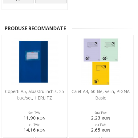
PRODUSE RECOMANDATE
Coperti A5, albastru inchis, 25
Caiet A4, 60 file, velin, PIGNA
buc/set, HERLITZ
Basic
fara TVA:
fara TVA:
11,90
2,23
RON
RON
cu TVA:
cu TVA:
14,16
2,65
RON
RON