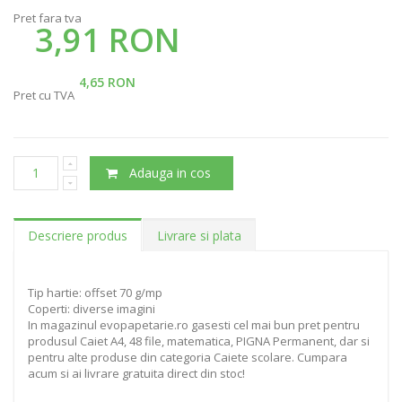
Pret fara tva
3,91 RON
4,65 RON
Pret cu TVA
Adauga in cos
Descriere produs
Livrare si plata
Tip hartie: offset 70 g/mp
Coperti: diverse imagini
In magazinul evopapetarie.ro gasesti cel mai bun pret pentru
produsul Caiet A4, 48 file, matematica, PIGNA Permanent, dar si
pentru alte produse din categoria Caiete scolare. Cumpara
acum si ai livrare gratuita direct din stoc!