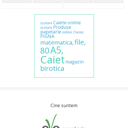
Caiete
online
scolare
Produse
scolare
papetarie
online
Classic
PIGNA
file,
matematica,
A5,
80
Caiet
magazin
birotica
Cine suntem