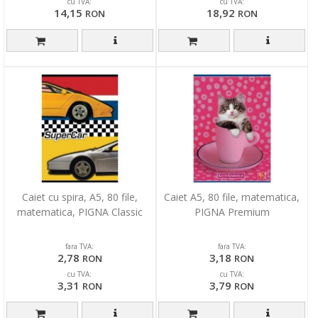
cu TVA:
cu TVA:
14,15
18,92
RON
RON
Caiet cu spira, A5, 80 file,
Caiet A5, 80 file, matematica,
matematica, PIGNA Classic
PIGNA Premium
fara TVA:
fara TVA:
2,78
3,18
RON
RON
cu TVA:
cu TVA:
3,31
3,79
RON
RON