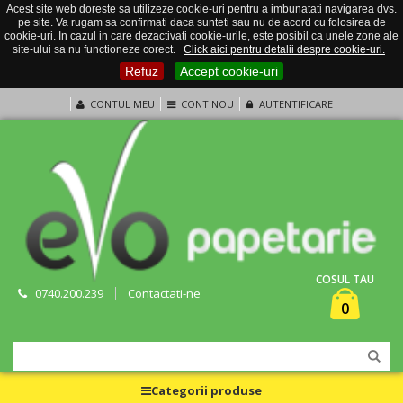
Acest site web doreste sa utilizeze cookie-uri pentru a imbunatati navigarea dvs.
pe site. Va rugam sa confirmati daca sunteti sau nu de acord cu folosirea de
cookie-uri. In cazul in care dezactivati cookie-urile, este posibil ca unele zone ale
site-ului sa nu functioneze corect.
Click aici pentru detalii despre cookie-uri.
Refuz
Accept cookie-uri
CONTUL MEU
CONT NOU
AUTENTIFICARE
COSUL TAU
0740.200.239
Contactati-ne
0
Categorii produse