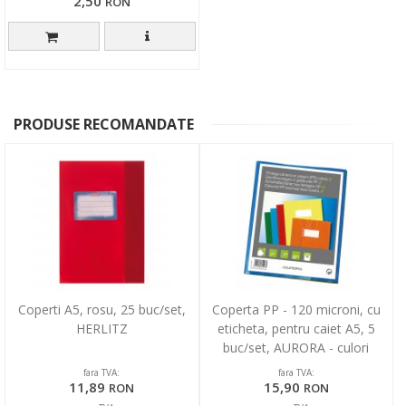
2,50
RON
PRODUSE RECOMANDATE
Coperti A5, rosu, 25 buc/set,
Coperta PP - 120 microni, cu
HERLITZ
eticheta, pentru caiet A5, 5
buc/set, AURORA - culori
asortate
fara TVA:
fara TVA:
11,89
15,90
RON
RON