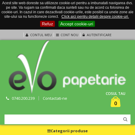
Acest site web doreste sa utilizeze cookie-uri pentru a imbunatati navigarea dvs.
pe site. Va rugam sa confirmati daca sunteti sau nu de acord cu folosirea de
cookie-uri. In cazul in care dezactivati cookie-urile, este posibil ca unele zone ale
site-ului sa nu functioneze corect.
Click aici pentru detalii despre cookie-uri.
Refuz
Accept cookie-uri
CONTUL MEU
CONT NOU
AUTENTIFICARE
COSUL TAU
0740.200.239
Contactati-ne
0
Categorii produse