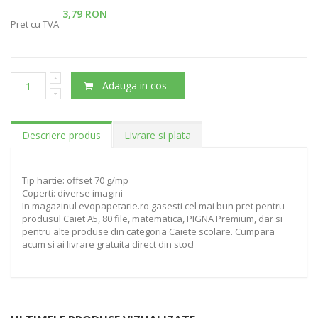
3,79 RON
Pret cu TVA
Adauga in cos
Descriere produs
Livrare si plata
Tip hartie: offset 70 g/mp
Coperti: diverse imagini
In magazinul evopapetarie.ro gasesti cel mai bun pret pentru
produsul Caiet A5, 80 file, matematica, PIGNA Premium, dar si
pentru alte produse din categoria Caiete scolare. Cumpara
acum si ai livrare gratuita direct din stoc!