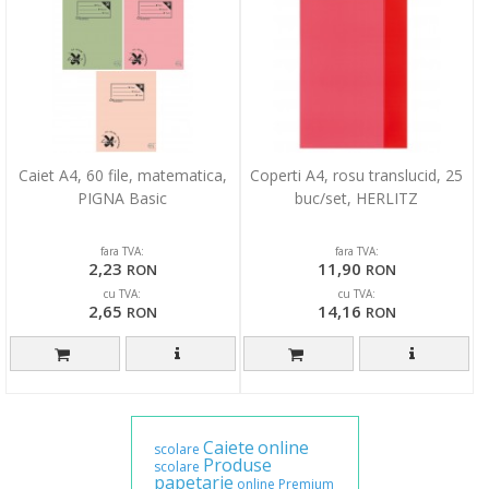
Caiet A4, 60 file, matematica,
Coperti A4, rosu translucid, 25
PIGNA Basic
buc/set, HERLITZ
fara TVA:
fara TVA:
2,23
11,90
RON
RON
cu TVA:
cu TVA:
2,65
14,16
RON
RON
Caiete
online
scolare
Produse
scolare
papetarie
online
Premium