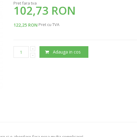
Pret fara tva
102,73 RON
Pret cu TVA
122,25 RON
Adauga in cos
ivre si o abordare fara prea multa complicare!