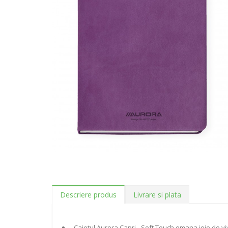
Descriere produs
Livrare si plata
- Caietul Aurora Capri - Soft Touch emana joie de v