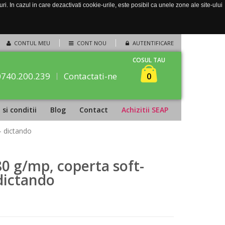
. In cazul in care dezactivati cookie-urile, este posibil ca unele zone ale site-ului
CONTUL MEU
CONT NOU
AUTENTIFICARE
COSUL TAU
0740.200.239
Contactati-ne
0
si conditii
Blog
Contact
Achizitii SEAP
- dictando
 80 g/mp, coperta soft-
dictando