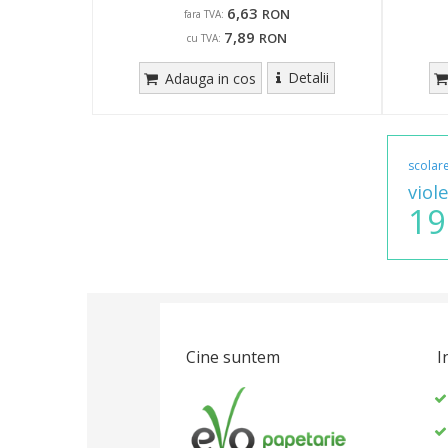
6,63
RON
fara TVA:
7,89
RON
cu TVA:
Detalii
Adauga in cos
scolar
viole
19
Cine suntem
I