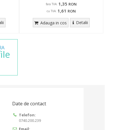
1,35
RON
fara TVA:
1,61
RON
cu TVA:
lii
Detalii
Adauga in cos
RA
file
Date de contact
Telefon:
0740.200.239
Email: