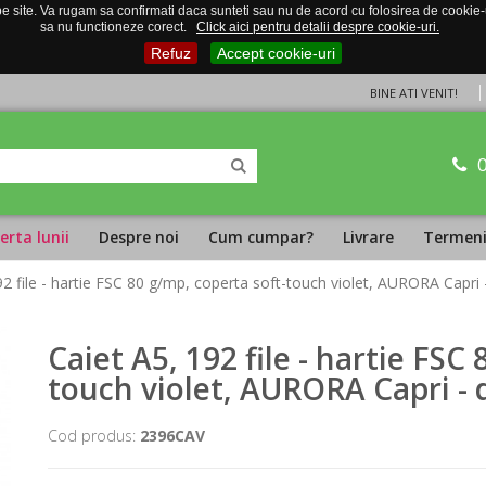
 site. Va rugam sa confirmati daca sunteti sau nu de acord cu folosirea de cookie-uri
sa nu functioneze corect.
Click aici pentru detalii despre cookie-uri.
Refuz
Accept cookie-uri
BINE ATI VENIT!
erta lunii
Despre noi
Cum cumpar?
Livrare
Termeni 
92 file - hartie FSC 80 g/mp, coperta soft-touch violet, AURORA Capri 
Caiet A5, 192 file - hartie FSC
touch violet, AURORA Capri - 
Cod produs:
2396CAV