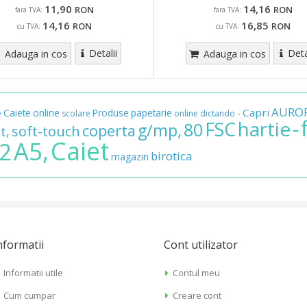
11,90
14,16
RON
RON
fara TVA:
fara TVA:
14,16
16,85
RON
RON
cu TVA:
cu TVA:
Detalii
Deta
Adauga in cos
Adauga in cos
AURO
Capri
Caiete
online
Produse
papetarie
-
e
scolare
online
dictando
-
hartie
FSC
80
g/mp,
coperta
soft-touch
t,
Caiet
A5,
2
birotica
magazin
nformatii
Cont utilizator
Informatii utile
Contul meu
Cum cumpar
Creare cont