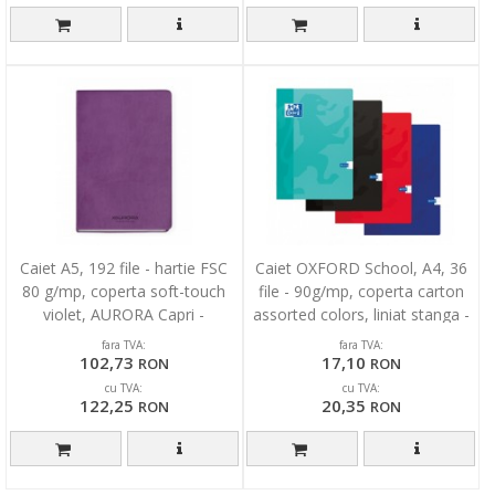
Caiet A5, 192 file - hartie FSC
Caiet OXFORD School, A4, 36
80 g/mp, coperta soft-touch
file - 90g/mp, coperta carton
violet, AURORA Capri -
assorted colors, liniat stanga -
dictando
dictando
fara TVA:
fara TVA:
102,73
17,10
RON
RON
cu TVA:
cu TVA:
122,25
20,35
RON
RON