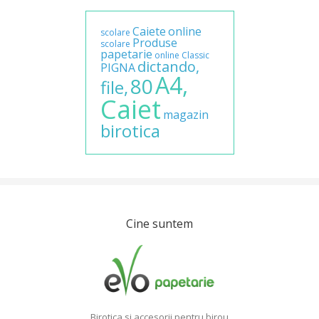
Caiete
online
scolare
Produse
scolare
papetarie
online
Classic
dictando,
PIGNA
A4,
80
file,
Caiet
magazin
birotica
Cine suntem
Birotica si accesorii pentru birou