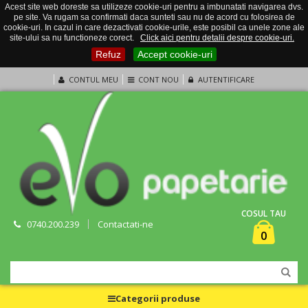
Acest site web doreste sa utilizeze cookie-uri pentru a imbunatati navigarea dvs.
pe site. Va rugam sa confirmati daca sunteti sau nu de acord cu folosirea de
cookie-uri. In cazul in care dezactivati cookie-urile, este posibil ca unele zone ale
site-ului sa nu functioneze corect.
Click aici pentru detalii despre cookie-uri.
Refuz
Accept cookie-uri
CONTUL MEU
CONT NOU
AUTENTIFICARE
COSUL TAU
0740.200.239
Contactati-ne
0
Categorii produse