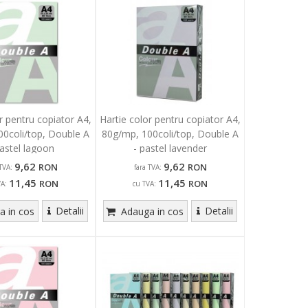
r pentru copiator A4,
Hartie color pentru copiator A4,
0coli/top, Double A
80g/mp, 100coli/top, Double A
pastel lagoon
- pastel lavender
9,62
9,62
RON
RON
TVA:
fara TVA:
11,45
11,45
RON
RON
VA:
cu TVA:
Detalii
Detalii
 in cos
Adauga in cos