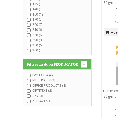
80g/mp,
135 (3)
-
140 (3)
160 (12)
fa
170 (3)
c
200 (7)
210 (6)
Adau
220 (6)
250 (8)
280 (6)
300 (3)
Filtreaza dupa
PRODUCATOR
DOUBLE A (6)
MULTICOPY (2)
OFFICE PRODUCTS (1)
OPTITEXT (2)
Hartie c
SKY (3)
80g/mp,
XEROX (77)
fa
c