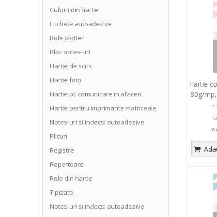
Cuburi din hartie
Etichete autoadezive
Role plotter
Bloc notes-uri
Hartie de scris
Hartie foto
Hartie c
80g/mp,
Hartie pt. comunicare in afaceri
-
Hartie pentru imprimante matriceale
f
Notes-uri si indecsi autoadezive
c
Plicuri
Adau
Registre
Repertoare
Role din hartie
Tipizate
Notes-uri si indecsi autoadezive