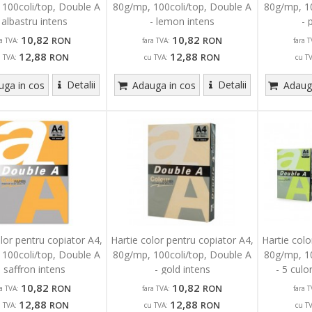
 100coli/top, Double A
80g/mp, 100coli/top, Double A
80g/mp, 10
 albastru intens
- lemon intens
- 
10,82
10,82
RON
RON
ra TVA:
fara TVA:
fara T
12,88
12,88
RON
RON
u TVA:
cu TVA:
cu T
Detalii
Detalii
ga in cos
Adauga in cos
Adauga
olor pentru copiator A4,
Hartie color pentru copiator A4,
Hartie colo
 100coli/top, Double A
80g/mp, 100coli/top, Double A
80g/mp, 10
- saffron intens
- gold intens
- 5 culo
10,82
10,82
RON
RON
ra TVA:
fara TVA:
fara T
12,88
12,88
RON
RON
u TVA:
cu TVA:
cu T