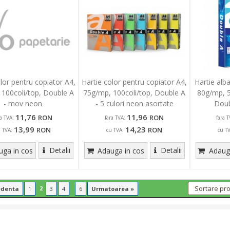
olor pentru copiator A4,
Hartie color pentru copiator A4,
Hartie alb
 100coli/top, Double A
75g/mp, 100coli/top, Double A
80g/mp, 5
- mov neon
- 5 culori neon asortate
Doub
11,76
11,96
RON
RON
ra TVA:
fara TVA:
fara T
13,99
14,23
RON
RON
u TVA:
cu TVA:
cu T
Detalii
Detalii
ga in cos
Adauga in cos
Adauga
2
...
edenta
1
3
4
6
Urmatoarea »