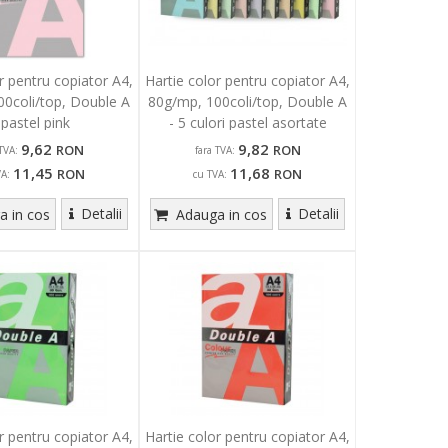
r pentru copiator A4,
Hartie color pentru copiator A4,
0coli/top, Double A
80g/mp, 100coli/top, Double A
 pastel pink
- 5 culori pastel asortate
9,62
9,82
RON
RON
TVA:
fara TVA:
11,45
11,68
RON
RON
VA:
cu TVA:
Detalii
Detalii
 in cos
Adauga in cos
r pentru copiator A4,
Hartie color pentru copiator A4,