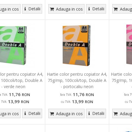
Detalii
Detalii
ga in cos
Adauga in cos
Adauga
olor pentru copiator A4,
Hartie color pentru copiator A4,
Hartie colo
 100coli/top, Double A
75g/mp, 100coli/top, Double A
75g/mp, 10
- verde neon
- portocaliu neon
11,76
11,76
RON
RON
ra TVA:
fara TVA:
fara T
13,99
13,99
RON
RON
u TVA:
cu TVA:
cu T
Detalii
Detalii
ga in cos
Adauga in cos
Adauga