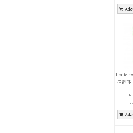
Adau
Hartie c
75g/mp,
fa
c
Adau