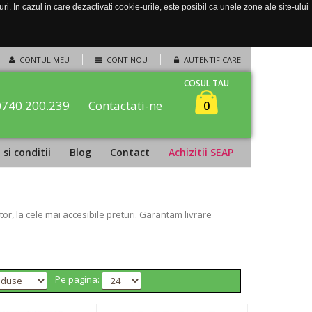
. In cazul in care dezactivati cookie-urile, este posibil ca unele zone ale site-ului
CONTUL MEU
CONT NOU
AUTENTIFICARE
COSUL TAU
0740.200.239
Contactati-ne
0
si conditii
Blog
Contact
Achizitii SEAP
r, la cele mai accesibile preturi. Garantam livrare
Pe pagina: