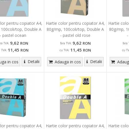
olor pentru copiator A4,
Hartie color pentru copiator A4,
Hartie colo
 100coli/top, Double A
80g/mp, 100coli/top, Double A
80g/mp, 10
- pastel ocean
- pastel old rose
-
9,62
9,62
RON
RON
ara TVA:
fara TVA:
fara 
11,45
11,45
RON
RON
u TVA:
cu TVA:
cu T
Detalii
Detalii
ga in cos
Adauga in cos
Adauga
olor pentru copiator A4,
Hartie color pentru copiator A4,
Hartie colo