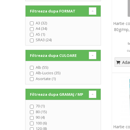
Filtreaza dupa
FORMAT
A3 (32)
Hartie c
A4 (34)
80g/mp,
A5 (1)
SRA3 (24)
f
c
Filtreaza dupa
CULOARE
Adau
Alb (55)
Alb-Lucios (35)
Asortate (1)
Filtreaza dupa
GRAMAJ / MP
70 (1)
80 (15)
90 (4)
100 (6)
Hartie c
120 (8)