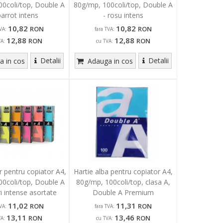
0coli/top, Double A
80g/mp, 100coli/top, Double A
parrot intens
- rosu intens
10,82
10,82
RON
RON
VA:
fara TVA:
12,88
12,88
RON
RON
VA:
cu TVA:
Detalii
Detalii
 in cos
Adauga in cos
r pentru copiator A4,
Hartie alba pentru copiator A4,
0coli/top, Double A
80g/mp, 100coli/top, clasa A,
ri intense asortate
Double A Premium
11,02
11,31
RON
RON
VA:
fara TVA:
13,11
13,46
RON
RON
VA:
cu TVA: