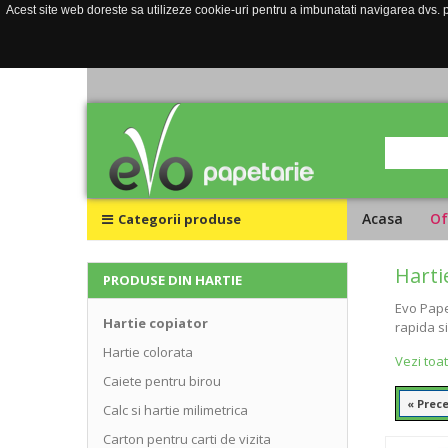
Acest site web doreste sa utilizeze cookie-uri pentru a imbunatati navigarea dvs. pe
Acasa
Of
Categorii produse
Harti
PRODUSE DIN HARTIE
Evo Pape
Hartie copiator
rapida s
Hartie colorata
Vezi toa
Caiete pentru birou
« Prec
Calc si hartie milimetrica
Carton pentru carti de vizita