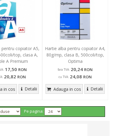
a pentru copiator A5,
Hartie alba pentru copiator A4,
00coli/top, clasa A,
80g/mp, clasa B, 500coli/top,
le A Premium
Optima
17,50
20,24
RON
RON
VA:
fara TVA:
20,82
24,08
RON
RON
VA:
cu TVA:
Detalii
Detalii
 in cos
Adauga in cos
Pe pagina: