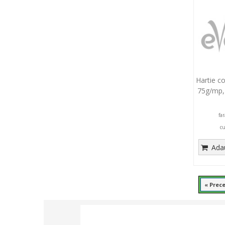
Hartie c
75g/mp,
fa
c
Adau
« Prec