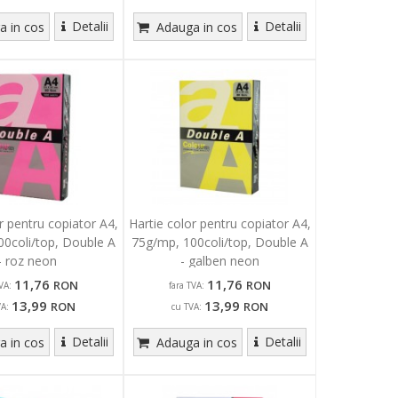
Detalii
Detalii
 in cos
Adauga in cos
r pentru copiator A4,
Hartie color pentru copiator A4,
0coli/top, Double A
75g/mp, 100coli/top, Double A
- roz neon
- galben neon
11,76
11,76
RON
RON
VA:
fara TVA:
13,99
13,99
RON
RON
VA:
cu TVA:
Detalii
Detalii
 in cos
Adauga in cos