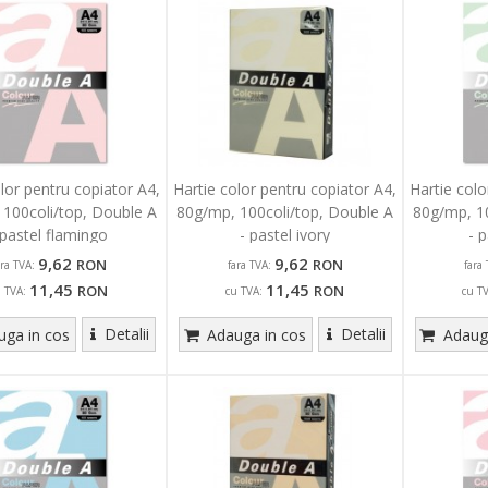
olor pentru copiator A4,
Hartie color pentru copiator A4,
Hartie colo
 100coli/top, Double A
80g/mp, 100coli/top, Double A
80g/mp, 10
 pastel flamingo
- pastel ivory
- 
9,62
9,62
RON
RON
ara TVA:
fara TVA:
fara 
11,45
11,45
RON
RON
u TVA:
cu TVA:
cu T
Detalii
Detalii
ga in cos
Adauga in cos
Adauga