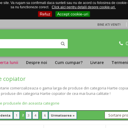
 site. Va rugam sa confirmati daca sunteti sau nu de acord cu folosirea de cookie-uri
sa nu functioneze corect.
Click aici pentru detalii despre cookie-uri.
Refuz
Accept cookie-uri
BINE ATI VENIT!
erta lunii
Despre noi
Cum cumpar?
Livrare
Termeni 
e copiator
tarie comercializeaza o gama larga de produse din categoria Hartie copiato
i produse din categoria Hartie copiator de cea mai buna calitate !
te produsele din aceasta categorie
2
...
edenta
1
3
4
6
Urmatoarea »