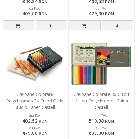
340,34
402,52
RON
RON
cu TVA:
cu TVA:
405,00
479,00
RON
RON
Creioane Colorate
Creioane Colorate 36 Culori
Polychromos 36 Culori Cutie
111 Ani Polychromos Faber-
Studio Faber-Castell
Castell
fara TVA:
fara TVA:
402,52
510,08
RON
RON
cu TVA:
cu TVA:
479,00
607,00
RON
RON