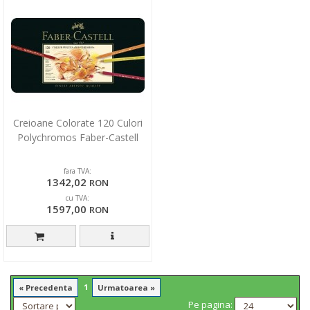
Creioane Colorate 120 Culori
Polychromos Faber-Castell
fara TVA:
1342,02
RON
cu TVA:
1597,00
RON
1
« Precedenta
Urmatoarea »
Pe pagina: