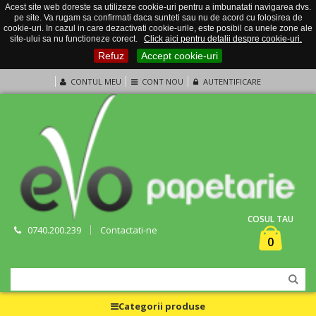
Acest site web doreste sa utilizeze cookie-uri pentru a imbunatati navigarea dvs.
pe site. Va rugam sa confirmati daca sunteti sau nu de acord cu folosirea de
cookie-uri. In cazul in care dezactivati cookie-urile, este posibil ca unele zone ale
site-ului sa nu functioneze corect.
Click aici pentru detalii despre cookie-uri.
Refuz
Accept cookie-uri
CONTUL MEU
CONT NOU
AUTENTIFICARE
COSUL TAU
0740.200.239
Contactati-ne
0
Categorii produse