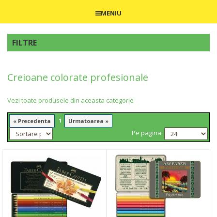
MENIU
FILTRE
Creioane colorate profesionale
Vezi toate produsele din aceasta categorie
1
« Precedenta
Urmatoarea »
Pe pagina: