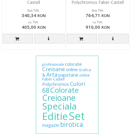
Castell
Polychromos Faber-Castell
fara TVA:
fara TVA:
340,34
764,71
RON
RON
cu TVA:
cu TVA:
405,00
910,00
RON
RON
colorate
profesionale
Creioane
online
Grafica
Arta
&
papetarie
online
Faber-Castell
Culori
Polychromos
Colorate
68
Creioane
Speciala
Set
Editie
birotica
magazin