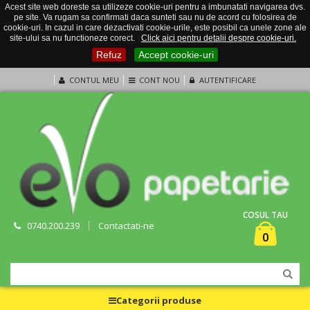
Acest site web doreste sa utilizeze cookie-uri pentru a imbunatati navigarea dvs.
pe site. Va rugam sa confirmati daca sunteti sau nu de acord cu folosirea de
cookie-uri. In cazul in care dezactivati cookie-urile, este posibil ca unele zone ale
site-ului sa nu functioneze corect.
Click aici pentru detalii despre cookie-uri.
Refuz
Accept cookie-uri
CONTUL MEU
CONT NOU
AUTENTIFICARE
COSUL TAU
0740.200.239
Contactati-ne
0
Categorii produse