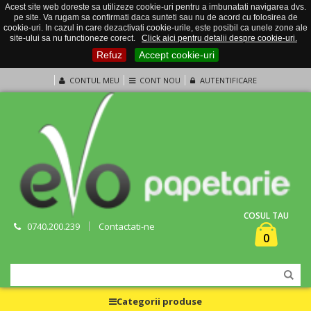
Acest site web doreste sa utilizeze cookie-uri pentru a imbunatati navigarea dvs.
pe site. Va rugam sa confirmati daca sunteti sau nu de acord cu folosirea de
cookie-uri. In cazul in care dezactivati cookie-urile, este posibil ca unele zone ale
site-ului sa nu functioneze corect.
Click aici pentru detalii despre cookie-uri.
Refuz
Accept cookie-uri
CONTUL MEU
CONT NOU
AUTENTIFICARE
COSUL TAU
0740.200.239
Contactati-ne
0
Categorii produse