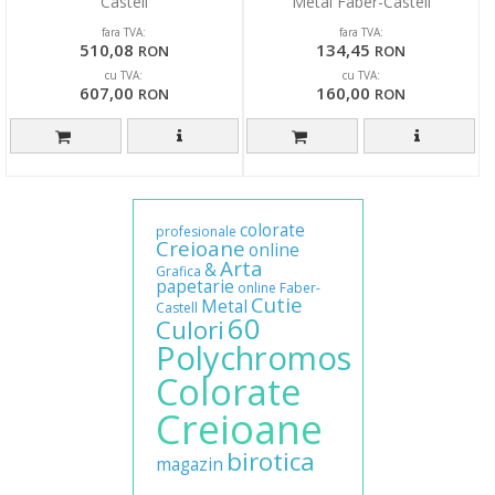
Castell
Metal Faber-Castell
fara TVA:
fara TVA:
510,08
134,45
RON
RON
cu TVA:
cu TVA:
607,00
160,00
RON
RON
colorate
profesionale
Creioane
online
Arta
&
Grafica
papetarie
online
Faber-
Cutie
Metal
Castell
60
Culori
Polychromos
Colorate
Creioane
birotica
magazin