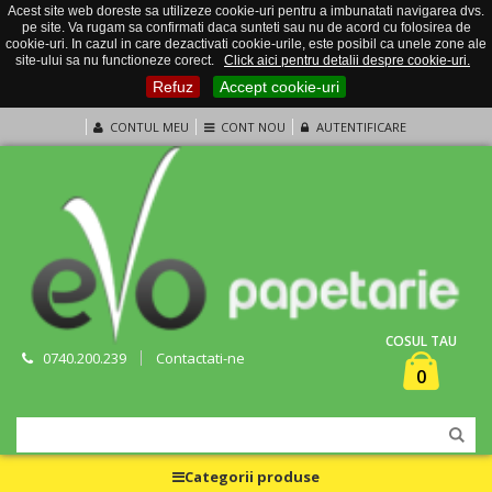
Acest site web doreste sa utilizeze cookie-uri pentru a imbunatati navigarea dvs.
pe site. Va rugam sa confirmati daca sunteti sau nu de acord cu folosirea de
cookie-uri. In cazul in care dezactivati cookie-urile, este posibil ca unele zone ale
site-ului sa nu functioneze corect.
Click aici pentru detalii despre cookie-uri.
Refuz
Accept cookie-uri
CONTUL MEU
CONT NOU
AUTENTIFICARE
COSUL TAU
0740.200.239
Contactati-ne
0
Categorii produse