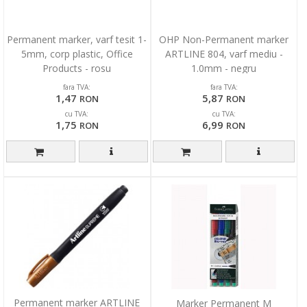
Permanent marker, varf tesit 1-
OHP Non-Permanent marker
5mm, corp plastic, Office
ARTLINE 804, varf mediu -
Products - rosu
1.0mm - negru
fara TVA:
fara TVA:
1,47
5,87
RON
RON
cu TVA:
cu TVA:
1,75
6,99
RON
RON
Permanent marker ARTLINE
Marker Permanent M