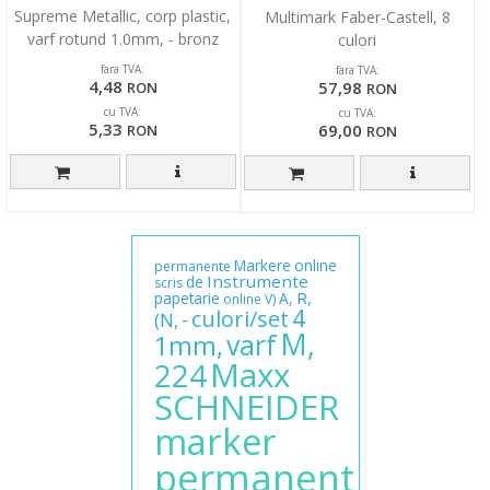
Supreme Metallic, corp plastic,
Multimark Faber-Castell, 8
varf rotund 1.0mm, - bronz
culori
fara TVA:
fara TVA:
4,48
57,98
RON
RON
cu TVA:
cu TVA:
5,33
69,00
RON
RON
Markere
online
permanente
Instrumente
de
scris
R,
papetarie
A,
online
V)
4
culori/set
-
(N,
M,
varf
1mm,
Maxx
224
SCHNEIDER
marker
permanent