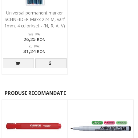
Universal permanent marker
SCHNEIDER Maxx 224 M, varf
1mm, 4 culori/set - (N, R, A, V)
fara TVA:
26,25
RON
cu TVA:
31,24
RON
PRODUSE RECOMANDATE