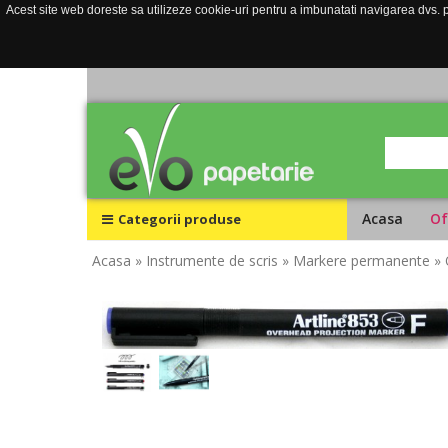
Acest site web doreste sa utilizeze cookie-uri pentru a imbunatati navigarea dvs. pe
Acasa
Of
Categorii produse
Acasa
» Instrumente de scris
» Markere permanente
» 