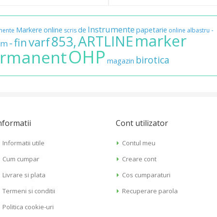
Instrumente
Markere
online
de
papetarie
-
nente
scris
online
albastru
marker
ARTLINE
853,
varf
fin
-
mm
OHP
rmanent
birotica
magazin
nformatii
Cont utilizator
Informatii utile
Contul meu
Cum cumpar
Creare cont
Livrare si plata
Cos cumparaturi
Termeni si conditii
Recuperare parola
Politica cookie-uri