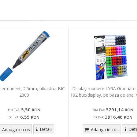
permanent, 2.5mm, albastru, BIC
Display markere LYRA Graduate M
2000
192 buc/display, pe baza de apa,
5,50
3291,14
RON
RON
fara TVA:
fara TVA:
6,55
3916,46
RON
RON
cu TVA:
cu TVA:
Detalii
Deta
Adauga in cos
Adauga in cos