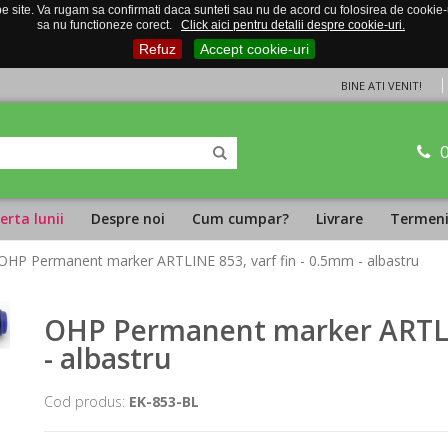
 site. Va rugam sa confirmati daca sunteti sau nu de acord cu folosirea de cookie-uri
sa nu functioneze corect.
Click aici pentru detalii despre cookie-uri.
Refuz
Accept cookie-uri
BINE ATI VENIT!
erta lunii
Despre noi
Cum cumpar?
Livrare
Termeni 
OHP Permanent marker ARTLINE 853, varf fin - 0.5mm - albastru
OHP Permanent marker ARTLIN
- albastru
Cod produs:
EK-853-BL