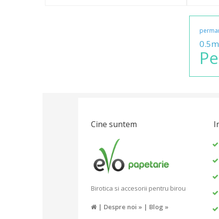
perma
0.5
Pe
Cine suntem
I
Birotica si accesorii pentru birou
|
Despre noi »
|
Blog »