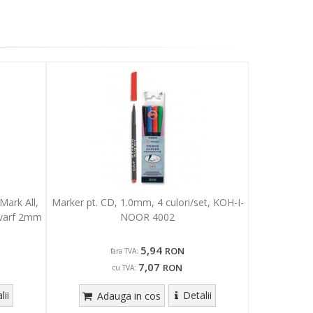
ark All,
Marker pt. CD, 1.0mm, 4 culori/set, KOH-I-
 varf 2mm
NOOR 4002
5,94
RON
fara TVA:
7,07
RON
cu TVA:
lii
Detalii
Adauga in cos