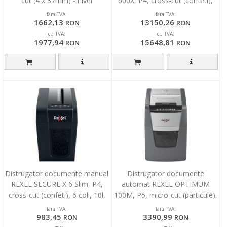
cut (4 x 37mm) - nivel
600X, P4, cross-cut (confeti),
securitate 4
600 coli, cos 110l, negru
fara TVA:
fara TVA:
1662,13
13150,26
RON
RON
cu TVA:
cu TVA:
1977,94
15648,81
RON
RON
Distrugator documente manual
Distrugator documente
REXEL SECURE X 6 Slim, P4,
automat REXEL OPTIMUM
cross-cut (confeti), 6 coli, 10l,
100M, P5, micro-cut (particule),
negru
100 coli, cos 34l, negr
fara TVA:
fara TVA:
983,45
3390,99
RON
RON