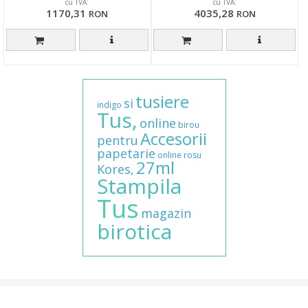
cu TVA:
cu TVA:
1170,31
4035,28
RON
RON
tusiere
si
indigo
Tus,
online
birou
Accesorii
pentru
papetarie
online
rosu
27ml
Kores,
Stampila
Tus
magazin
birotica