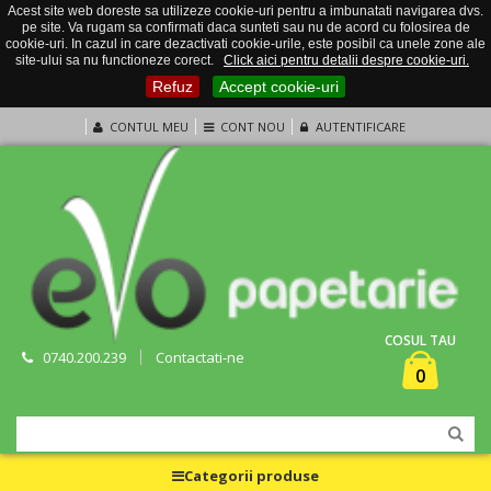
Acest site web doreste sa utilizeze cookie-uri pentru a imbunatati navigarea dvs.
pe site. Va rugam sa confirmati daca sunteti sau nu de acord cu folosirea de
cookie-uri. In cazul in care dezactivati cookie-urile, este posibil ca unele zone ale
site-ului sa nu functioneze corect.
Click aici pentru detalii despre cookie-uri.
Refuz
Accept cookie-uri
CONTUL MEU
CONT NOU
AUTENTIFICARE
COSUL TAU
0740.200.239
Contactati-ne
0
Categorii produse