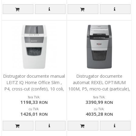
Distrugator documente manual
Distrugator documente
LEITZ IQ Home Office Slim ,
automat REXEL OPTIMUM
P4, cross-cut (confeti), 10 coli,
100M, P5, micro-cut (particule),
cos 23l,
100 coli, cos 34l, negr
fara TVA:
fara TVA:
1198,33
3390,99
RON
RON
cu TVA:
cu TVA:
1426,01
4035,28
RON
RON