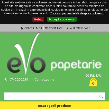
Acest site web doreste sa utilizeze cookie-uri pentru a imbunatati navigarea dvs.
pe site. Va rugam sa confirmati daca sunteti sau nu de acord cu folosirea de
cookie-uri. In cazul in care dezactivati cookie-urile, este posibil ca unele zone ale
site-ului sa nu functioneze corect.
Click aici pentru detalii despre cookie-uri.
Refuz
Accept cookie-uri
CONTUL MEU
CONT NOU
AUTENTIFICARE
COSUL TAU
0740.200.239
Contactati-ne
0
Categorii produse