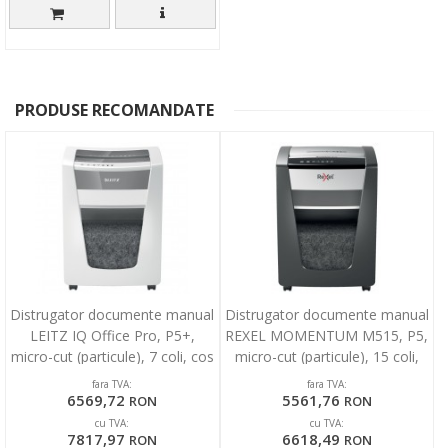
PRODUSE RECOMANDATE
Distrugator documente manual
Distrugator documente manual
LEITZ IQ Office Pro, P5+,
REXEL MOMENTUM M515, P5,
micro-cut (particule), 7 coli, cos
micro-cut (particule), 15 coli,
30l, alb
cos 30l, negru
fara TVA:
fara TVA:
6569,72
5561,76
RON
RON
cu TVA:
cu TVA:
7817,97
6618,49
RON
RON