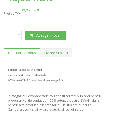
15,57 RON
Pret cu TVA
Adauga in cos
Descriere produs
Livrare si plata
Format A4 folositÄƒ pentru
scris manual (culoare albastrÄƒ)
ÅŸi la maÅŸinÄƒ de scris (culoare neagrÄƒ)
In magazinul evopapetarie.ro gasesti cel mai bun pret pentru
produsul Hartie copiativa, 100 file/top, albastru, SWAN, dar si
pentru alte produse din categoria Tus, tusiere si indigo.
Cumpara acum si ai livrare gratuita direct din stoc!