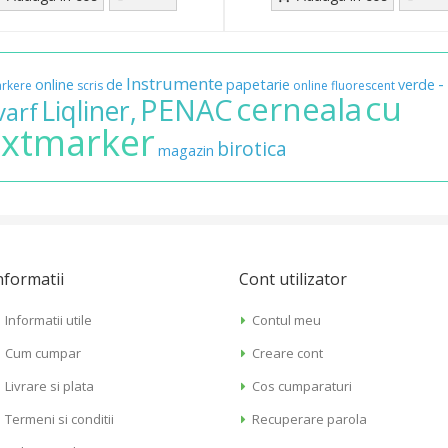
Instrumente
-
online
de
papetarie
verde
rkere
scris
online
fluorescent
cu
cerneala
PENAC
Liqliner,
varf
xtmarker
birotica
magazin
nformatii
Cont utilizator
Informatii utile
Contul meu
Cum cumpar
Creare cont
Livrare si plata
Cos cumparaturi
Termeni si conditii
Recuperare parola