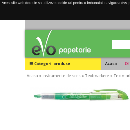
Acest site web doreste sa utilizeze cookie-uri pentru a imbunatati navigarea dvs. pe
Acasa
Of
Categorii produse
Acasa
» Instrumente de scris
» Textmarkere
» Textmark