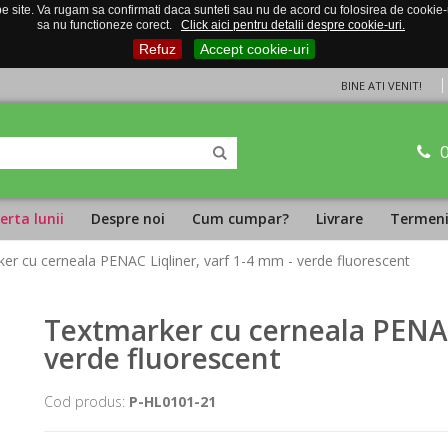
 site. Va rugam sa confirmati daca sunteti sau nu de acord cu folosirea de cookie-uri
sa nu functioneze corect.
Click aici pentru detalii despre cookie-uri.
Refuz
Accept cookie-uri
BINE ATI VENIT!
erta lunii
Despre noi
Cum cumpar?
Livrare
Termeni 
er cu cerneala PENAC Liqliner, varf 1-4 mm - verde fluorescent
Textmarker cu cerneala PENAC
verde fluorescent
Cod produs:
P-HL0101-21