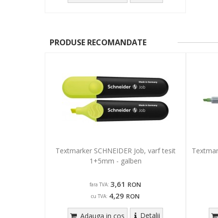
PRODUSE RECOMANDATE
Textmarker SCHNEIDER Job, varf tesit
Textmark
1+5mm - galben
3,61
RON
fara TVA:
4,29
RON
cu TVA:
Detalii
Adauga in cos