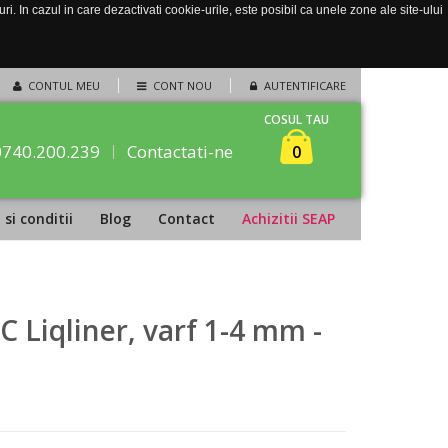
. In cazul in care dezactivati cookie-urile, este posibil ca unele zone ale site-ului
CONTUL MEU
CONT NOU
AUTENTIFICARE
COSUL TAU
0740.200.239
Contactati-ne
0
si conditii
Blog
Contact
Achizitii SEAP
 Liqliner, varf 1-4 mm -