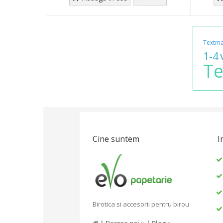
Textma
1-4
Te
Cine suntem
I
Birotica si accesorii pentru birou
|
Despre noi »
|
Blog »