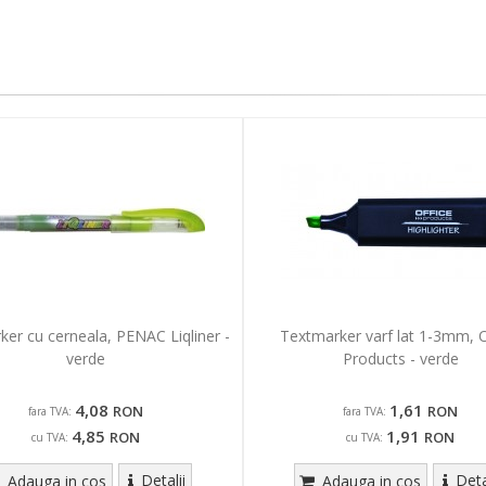
er cu cerneala, PENAC Liqliner -
Textmarker varf lat 1-3mm, O
verde
Products - verde
4,08
1,61
RON
RON
fara TVA:
fara TVA:
4,85
1,91
RON
RON
cu TVA:
cu TVA:
Detalii
Deta
Adauga in cos
Adauga in cos