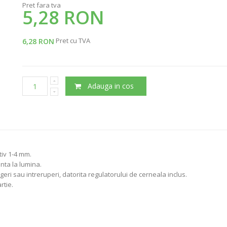
Pret fara tva
5,28 RON
Pret cu TVA
6,28 RON
Adauga in cos
tiv 1-4 mm.
nta la lumina.
eri sau intreruperi, datorita regulatorului de cerneala inclus.
rtie.