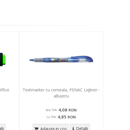
ffice
Textmarker cu cerneala, PENAC Liqliner -
albastru
4,08
RON
fara TVA:
4,85
RON
cu TVA:
lii
Detalii
Adauga in cos