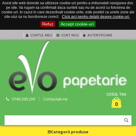
Acest site web doreste sa utilizeze cookie-uri pentru a imbunatati navigarea dvs.
pe site. Va rugam sa confirmati daca sunteti sau nu de acord cu folosirea de
cookie-uri. In cazul in care dezactivati cookie-urile, este posibil ca unele zone ale
site-ului sa nu functioneze corect.
Click aici pentru detalii despre cookie-uri.
Refuz
Accept cookie-uri
CONTUL MEU
CONT NOU
AUTENTIFICARE
COSUL TAU
0740.200.239
Contactati-ne
0
Categorii produse