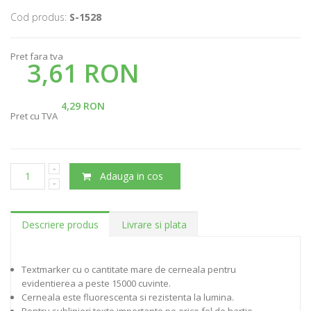
Cod produs:
S-1528
Pret fara tva
3,61 RON
4,29 RON
Pret cu TVA
Adauga in cos
Descriere produs
Livrare si plata
Textmarker cu o cantitate mare de cerneala pentru
evidentierea a peste 15000 cuvinte.
Cerneala este fluorescenta si rezistenta la lumina.
Pentru sublinieri texte importante pe orice fel de hartie.