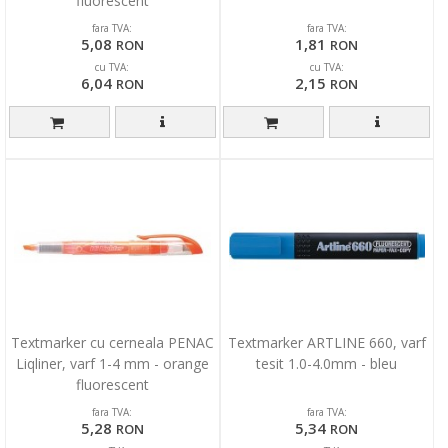
fluorescent
fara TVA:
fara TVA:
5,08
1,81
RON
RON
cu TVA:
cu TVA:
6,04
2,15
RON
RON
Textmarker cu cerneala PENAC
Textmarker ARTLINE 660, varf
Liqliner, varf 1-4 mm - orange
tesit 1.0-4.0mm - bleu
fluorescent
fara TVA:
fara TVA:
5,28
5,34
RON
RON