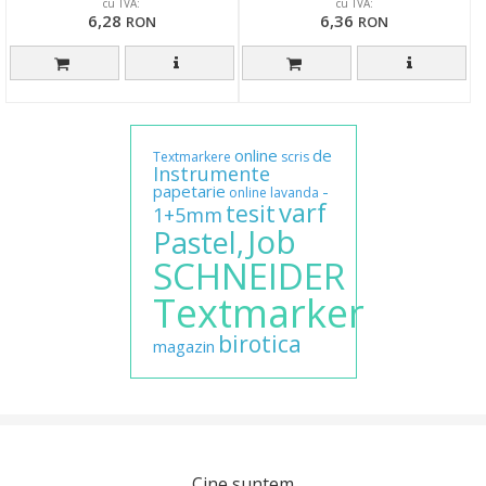
cu TVA:
cu TVA:
6,28
6,36
RON
RON
online
de
Textmarkere
scris
Instrumente
papetarie
-
online
lavanda
varf
tesit
1+5mm
Job
Pastel,
SCHNEIDER
Textmarker
birotica
magazin
Cine suntem