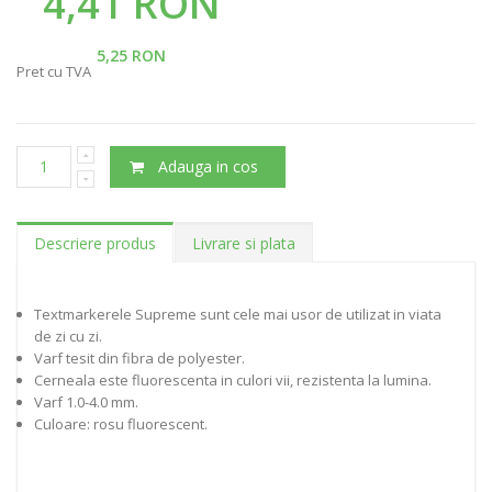
4,41 RON
5,25 RON
Pret cu TVA
Adauga in cos
Descriere produs
Livrare si plata
Textmarkerele Supreme sunt cele mai usor de utilizat in viata
de zi cu zi.
Varf tesit din fibra de polyester.
Cerneala este fluorescenta in culori vii, rezistenta la lumina.
Varf 1.0-4.0 mm.
Culoare: rosu fluorescent.