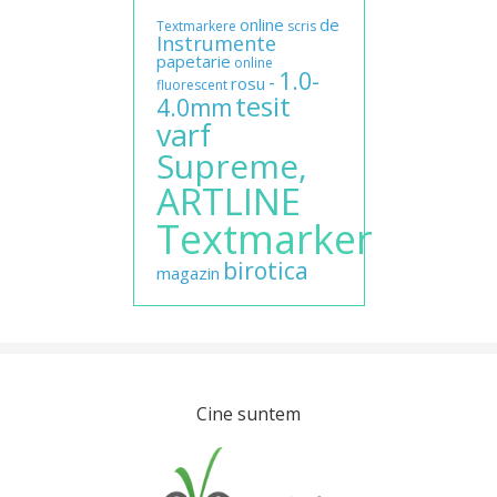
online
de
Textmarkere
scris
Instrumente
papetarie
online
1.0-
-
rosu
fluorescent
tesit
4.0mm
varf
Supreme,
ARTLINE
Textmarker
birotica
magazin
Cine suntem