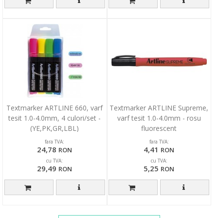
Textmarker ARTLINE 660, varf
Textmarker ARTLINE Supreme,
tesit 1.0-4.0mm, 4 culori/set -
varf tesit 1.0-4.0mm - rosu
(YE,PK,GR,LBL)
fluorescent
fara TVA:
fara TVA:
24,78
4,41
RON
RON
cu TVA:
cu TVA:
29,49
5,25
RON
RON