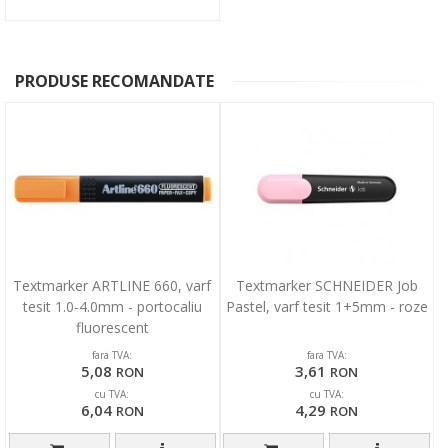
PRODUSE RECOMANDATE
Textmarker ARTLINE 660, varf
Textmarker SCHNEIDER Job
tesit 1.0-4.0mm - portocaliu
Pastel, varf tesit 1+5mm - roze
fluorescent
fara TVA:
fara TVA:
5,08
3,61
RON
RON
cu TVA:
cu TVA:
6,04
4,29
RON
RON