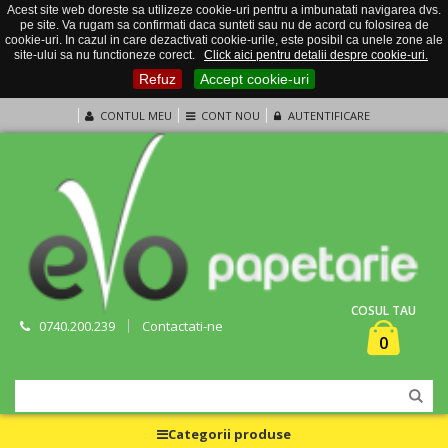
Acest site web doreste sa utilizeze cookie-uri pentru a imbunatati navigarea dvs.
pe site. Va rugam sa confirmati daca sunteti sau nu de acord cu folosirea de
cookie-uri. In cazul in care dezactivati cookie-urile, este posibil ca unele zone ale
site-ului sa nu functioneze corect.
Click aici pentru detalii despre cookie-uri.
Refuz
Accept cookie-uri
CONTUL MEU
CONT NOU
AUTENTIFICARE
COSUL TAU
0740.200.239
Contactati-ne
0
Categorii produse