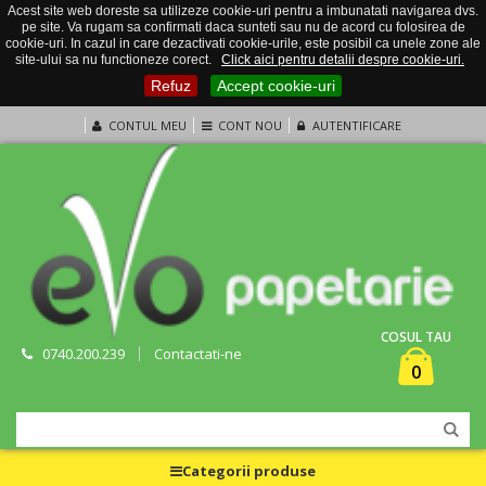
Acest site web doreste sa utilizeze cookie-uri pentru a imbunatati navigarea dvs.
pe site. Va rugam sa confirmati daca sunteti sau nu de acord cu folosirea de
cookie-uri. In cazul in care dezactivati cookie-urile, este posibil ca unele zone ale
site-ului sa nu functioneze corect.
Click aici pentru detalii despre cookie-uri.
Refuz
Accept cookie-uri
CONTUL MEU
CONT NOU
AUTENTIFICARE
COSUL TAU
0740.200.239
Contactati-ne
0
Categorii produse