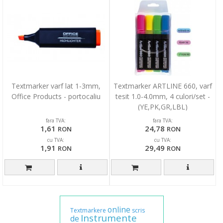
Textmarker varf lat 1-3mm,
Textmarker ARTLINE 660, varf
Office Products - portocaliu
tesit 1.0-4.0mm, 4 culori/set -
(YE,PK,GR,LBL)
fara TVA:
fara TVA:
1,61
24,78
RON
RON
cu TVA:
cu TVA:
1,91
29,49
RON
RON
online
Textmarkere
scris
Instrumente
de