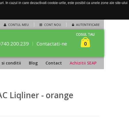
. In cazul in care dezactivati cookie-urile, este posibil ca unele zone ale site-ului
CONTUL MEU
CONT NOU
AUTENTIFICARE
COSUL TAU
0740.200.239
Contactati-ne
0
si conditii
Blog
Contact
Achizitii SEAP
C Liqliner - orange