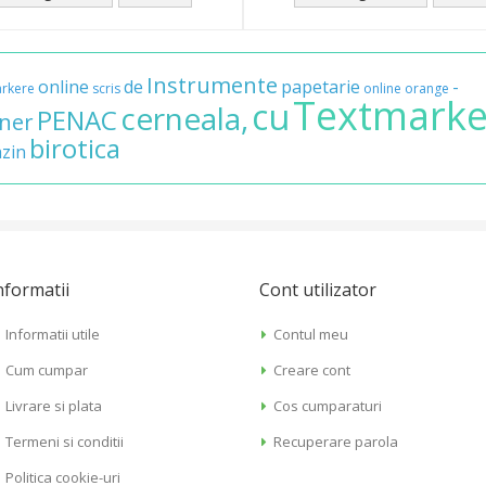
Instrumente
online
de
papetarie
-
rkere
scris
online
orange
Textmarke
cu
cerneala,
PENAC
iner
birotica
zin
nformatii
Cont utilizator
Informatii utile
Contul meu
Cum cumpar
Creare cont
Livrare si plata
Cos cumparaturi
Termeni si conditii
Recuperare parola
Politica cookie-uri