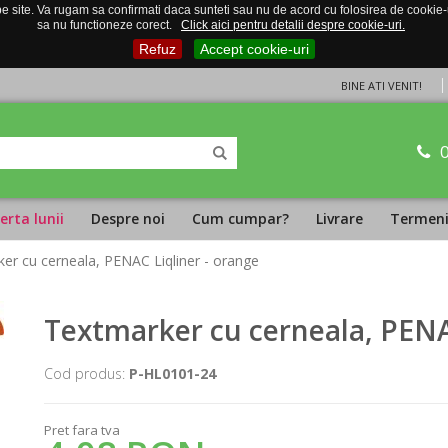
 site. Va rugam sa confirmati daca sunteti sau nu de acord cu folosirea de cookie-uri
sa nu functioneze corect.
Click aici pentru detalii despre cookie-uri.
Refuz
Accept cookie-uri
BINE ATI VENIT!
erta lunii
Despre noi
Cum cumpar?
Livrare
Termeni 
er cu cerneala, PENAC Liqliner - orange
Textmarker cu cerneala, PENA
Cod produs:
P-HL0101-24
Pret fara tva