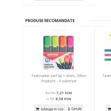
PRODUSE RECOMANDATE
Textmarker varf lat 1-3mm, Office
Textm
Products - 4 culori/set
7,21
RON
fara TVA:
8,58
RON
cu TVA:
Detalii
Adauga in cos