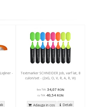
iqliner -
Textmarker SCHNEIDER Job, varf lat, 8
culori/set - (2xG, O, V, R, A, R, Vi)
34,07
RON
fara TVA:
40,54
RON
cu TVA:
lii
Detalii
Adauga in cos