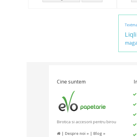
Textma
Liql
maga
Cine suntem
I
Birotica si accesorii pentru birou
|
Despre noi »
|
Blog »