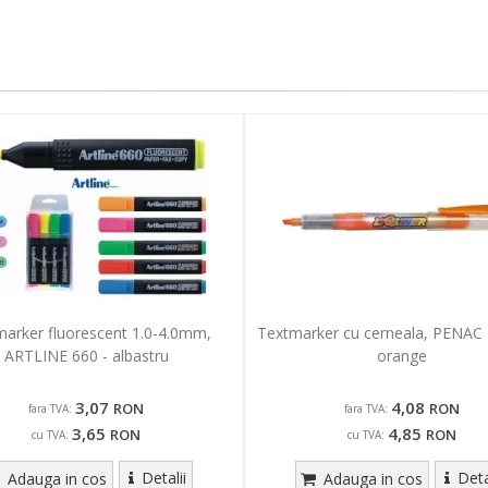
arker fluorescent 1.0-4.0mm,
Textmarker cu cerneala, PENAC L
ARTLINE 660 - albastru
orange
3,07
4,08
RON
RON
fara TVA:
fara TVA:
3,65
4,85
RON
RON
cu TVA:
cu TVA:
Detalii
Deta
Adauga in cos
Adauga in cos