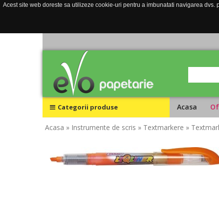
Acest site web doreste sa utilizeze cookie-uri pentru a imbunatati navigarea dvs. pe
Acasa
Of
Categorii produse
Acasa
» Instrumente de scris
» Textmarkere
» Textmark