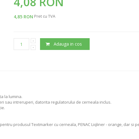
4,08 RON
Pret cu TVA
4,85 RON
Adauga in cos
a la lumina.
ri sau intreruperi, datorita regulatorului de cerneala inclus.
ie.
 pentru produsul Textmarker cu cerneala, PENAC Liqliner - orange, dar si p