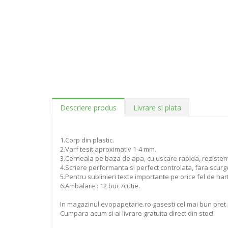
Descriere produs
Livrare si plata
1.Corp din plastic.
2.Varf tesit aproximativ 1-4 mm.
3.Cerneala pe baza de apa, cu uscare rapida, rezistent
4.Scriere performanta si perfect controlata, fara scurge
5.Pentru sublinieri texte importante pe orice fel de hart
6.Ambalare : 12 buc /cutie.
In magazinul evopapetarie.ro gasesti cel mai bun pret
Cumpara acum si ai livrare gratuita direct din stoc!