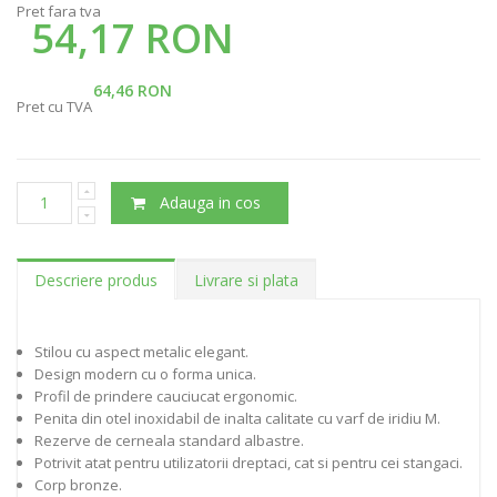
Pret fara tva
54,17 RON
64,46 RON
Pret cu TVA
Adauga in cos
Descriere produs
Livrare si plata
Stilou cu aspect metalic elegant.
Design modern cu o forma unica.
Profil de prindere cauciucat ergonomic.
Penita din otel inoxidabil de inalta calitate cu varf de iridiu M.
Rezerve de cerneala standard albastre.
Potrivit atat pentru utilizatorii dreptaci, cat si pentru cei stangaci.
Corp bronze.