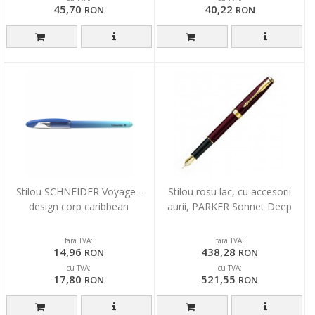
45,70
40,22
RON
RON
Stilou SCHNEIDER Voyage -
Stilou rosu lac, cu accesorii
design corp caribbean
aurii, PARKER Sonnet Deep
fara TVA:
fara TVA:
14,96
438,28
RON
RON
cu TVA:
cu TVA:
17,80
521,55
RON
RON