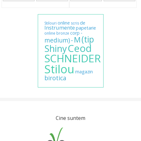
online
de
Stilouri
scris
Instrumente
papetarie
-
corp
online
bronze
(tip
M
-
medium)
Ceod
Shiny
SCHNEIDER
Stilou
magazin
birotica
Cine suntem