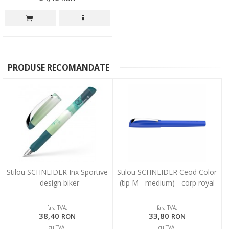
PRODUSE RECOMANDATE
Stilou SCHNEIDER Inx Sportive
Stilou SCHNEIDER Ceod Color
- design biker
(tip M - medium) - corp royal
fara TVA:
fara TVA:
38,40
33,80
RON
RON
cu TVA:
cu TVA: