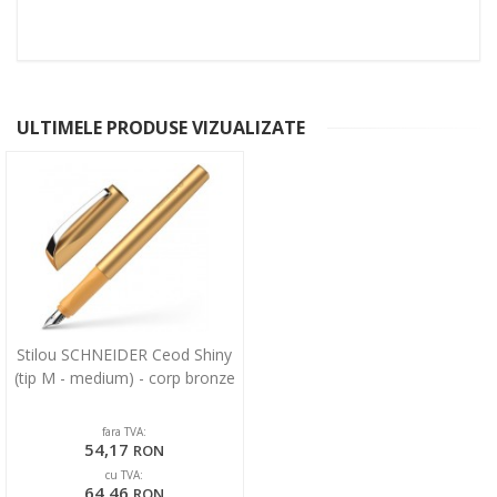
ULTIMELE PRODUSE VIZUALIZATE
Stilou SCHNEIDER Ceod Shiny
(tip M - medium) - corp bronze
fara TVA:
54,17
RON
cu TVA:
64,46
RON