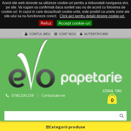
Acest site web doreste sa utilizeze cookie-uri pentru a imbunatati navigarea dvs.
pe site. Va rugam sa confirmati daca sunteti sau nu de acord cu folosirea de
cookie-uri. In cazul in care dezactivati cookie-urile, este posibil ca unele zone ale
site-ului sa nu functioneze corect.
Click aici pentru detalii despre cookie-uri.
Refuz
Accept cookie-uri
CONTUL MEU
CONT NOU
AUTENTIFICARE
COSUL TAU
0740.200.239
Contactati-ne
0
Categorii produse