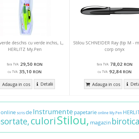
 verde deschis cu verde inchis, L,
Stilou SCHNEIDER Ray (tip M - m
HERLITZ My.Pen
corp onyx
29,50
78,02
RON
RON
fara TVA:
fara TVA:
35,10
92,84
RON
RON
cu TVA:
cu TVA:
Detalii
Deta
Adauga in cos
Adauga in cos
Instrumente
online
de
papetarie
HERLI
scris
online
My.Pen
Stilou,
culori
sortate,
birotic
magazin