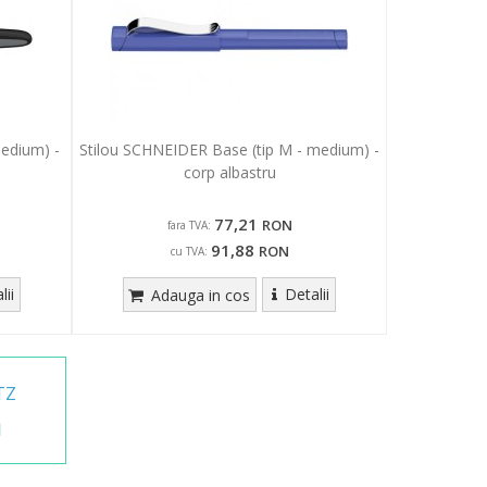
edium) -
Stilou SCHNEIDER Base (tip M - medium) -
corp albastru
77,21
RON
fara TVA:
91,88
RON
cu TVA:
lii
Detalii
Adauga in cos
TZ
a