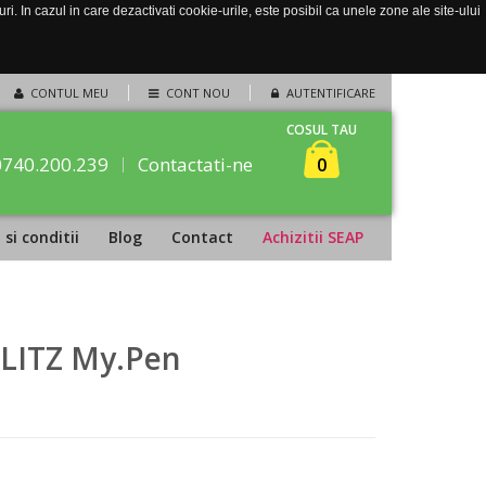
. In cazul in care dezactivati cookie-urile, este posibil ca unele zone ale site-ului
CONTUL MEU
CONT NOU
AUTENTIFICARE
COSUL TAU
0740.200.239
Contactati-ne
0
si conditii
Blog
Contact
Achizitii SEAP
ERLITZ My.Pen