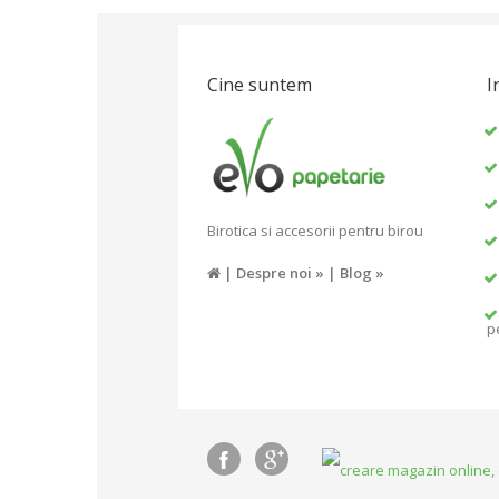
Cine suntem
I
Birotica si accesorii pentru birou
|
Despre noi »
|
Blog »
p