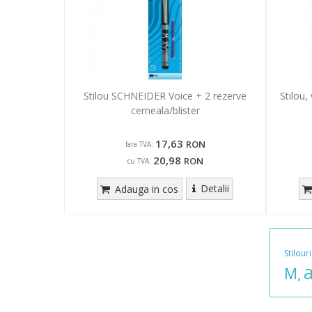
Stilou SCHNEIDER Voice + 2 rezerve
Stilou,
cerneala/blister
17,63
RON
fara TVA:
20,98
RON
cu TVA:
Detalii
Adauga in cos
Stilouri
a
M,