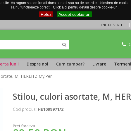
 site. Va rugam sa confirmati daca sunteti sau nu de acord cu folosirea de cookie-uri
sa nu functioneze corect.
Click aici pentru detalii despre cookie-uri.
Refuz
Accept cookie-uri
BINE ATI VENIT!
erta lunii
Despre noi
Cum cumpar?
Livrare
Termeni 
 asortate, M, HERLITZ My.Pen
Stilou, culori asortate, M, H
Cod produs:
HE1099971/2
Pret fara tva