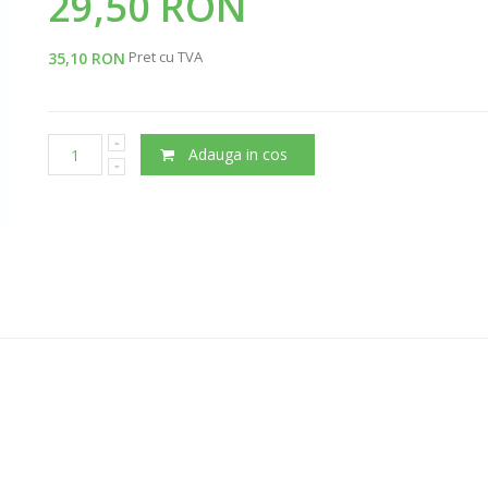
29,50 RON
Pret cu TVA
35,10 RON
Adauga in cos