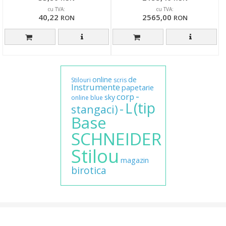
cu TVA:
cu TVA:
40,22
2565,00
RON
RON
online
de
Stilouri
scris
Instrumente
papetarie
-
corp
sky
online
blue
(tip
L
-
stangaci)
Base
SCHNEIDER
Stilou
magazin
birotica