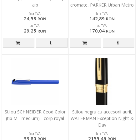
alb
cromate, PARKER Urban Metro
Metallic
fara TVA:
fara TVA:
24,58
142,89
RON
RON
cu TVA:
cu TVA:
29,25
170,04
RON
RON
Stilou SCHNEIDER Ceod Color
Stilou negru cu accesorii aurii,
(tip M - medium) - corp royal
WATERMAN Exception Night &
Day
fara TVA:
fara TVA:
33,80
2155,46
RON
RON