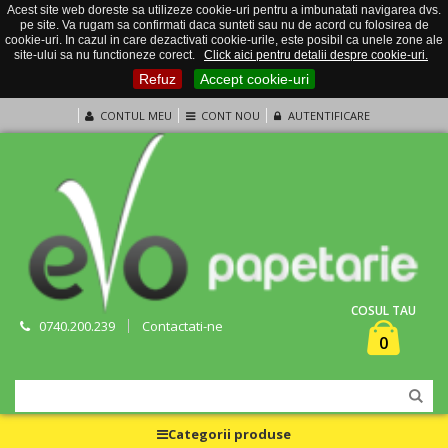
Acest site web doreste sa utilizeze cookie-uri pentru a imbunatati navigarea dvs.
pe site. Va rugam sa confirmati daca sunteti sau nu de acord cu folosirea de
cookie-uri. In cazul in care dezactivati cookie-urile, este posibil ca unele zone ale
site-ului sa nu functioneze corect.
Click aici pentru detalii despre cookie-uri.
Refuz
Accept cookie-uri
CONTUL MEU
CONT NOU
AUTENTIFICARE
COSUL TAU
0740.200.239
Contactati-ne
0
Categorii produse