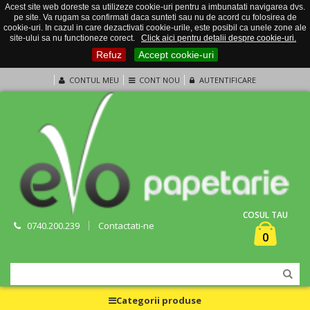
Acest site web doreste sa utilizeze cookie-uri pentru a imbunatati navigarea dvs.
pe site. Va rugam sa confirmati daca sunteti sau nu de acord cu folosirea de
cookie-uri. In cazul in care dezactivati cookie-urile, este posibil ca unele zone ale
site-ului sa nu functioneze corect.
Click aici pentru detalii despre cookie-uri.
Refuz
Accept cookie-uri
CONTUL MEU
CONT NOU
AUTENTIFICARE
COSUL TAU
0740.200.239
Contactati-ne
0
Categorii produse