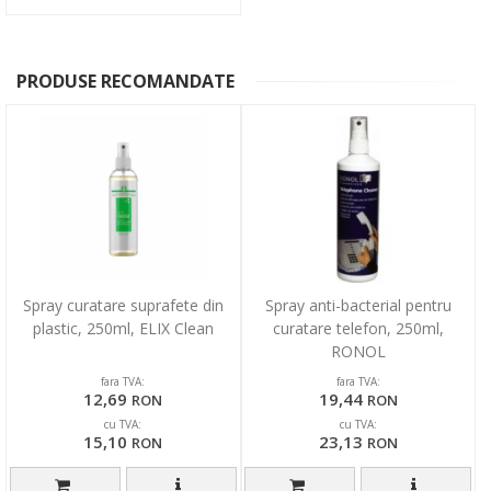
PRODUSE RECOMANDATE
Spray curatare suprafete din
Spray anti-bacterial pentru
plastic, 250ml, ELIX Clean
curatare telefon, 250ml,
RONOL
fara TVA:
fara TVA:
12,69
19,44
RON
RON
cu TVA:
cu TVA:
15,10
23,13
RON
RON