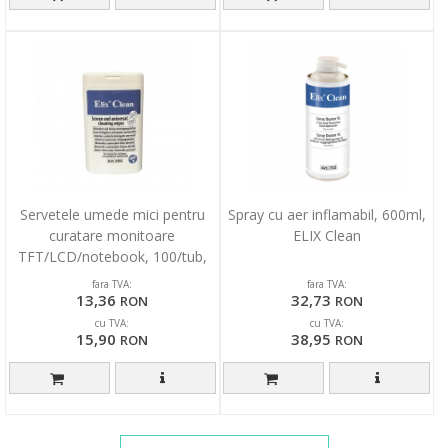
Servetele umede mici pentru
Spray cu aer inflamabil, 600ml,
curatare monitoare
ELIX Clean
TFT/LCD/notebook, 100/tub,
ELIX Clean
fara TVA:
fara TVA:
13,36
32,73
RON
RON
cu TVA:
cu TVA:
15,90
38,95
RON
RON