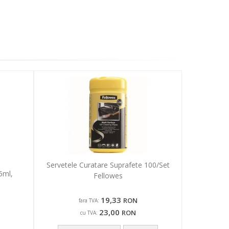
Servetele Curatare Suprafete 100/Set
5ml,
Fellowes
19,33
RON
fara TVA:
23,00
RON
cu TVA: