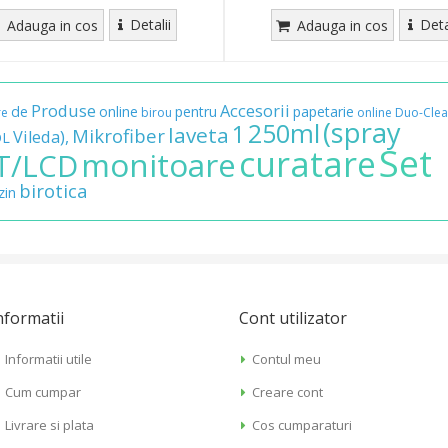
Detalii
Deta
Adauga in cos
Adauga in cos
Produse
Accesorii
de
online
pentru
papetarie
re
birou
online
Duo-Cle
(spray
250ml
1
laveta
Mikrofiber
Vileda),
L
Set
curatare
monitoare
T/LCD
birotica
in
nformatii
Cont utilizator
Informatii utile
Contul meu
Cum cumpar
Creare cont
Livrare si plata
Cos cumparaturi