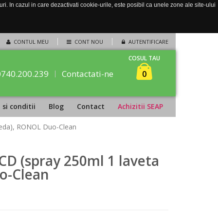
. In cazul in care dezactivati cookie-urile, este posibil ca unele zone ale site-ului
CONTUL MEU
CONT NOU
AUTENTIFICARE
COSUL TAU
0740.200.239
Contactati-ne
0
si conditii
Blog
Contact
Achizitii SEAP
ileda), RONOL Duo-Clean
CD (spray 250ml 1 laveta
o-Clean