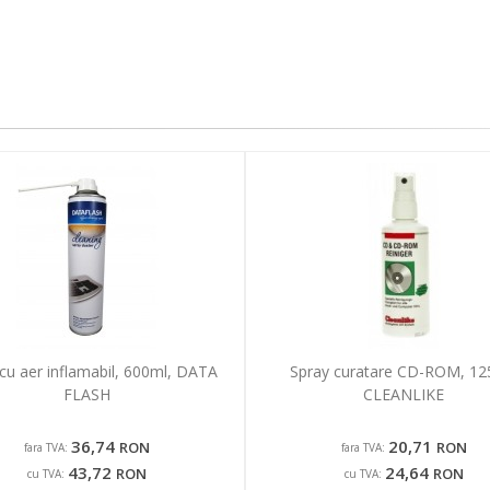
cu aer inflamabil, 600ml, DATA
Spray curatare CD-ROM, 12
FLASH
CLEANLIKE
36,74
20,71
RON
RON
fara TVA:
fara TVA:
43,72
24,64
RON
RON
cu TVA:
cu TVA: