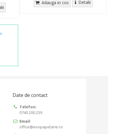
Detalii
Adauga in cos
lii
an
Date de contact
Telefon:
0740.200.239
Email:
office@evopapetarie.ro