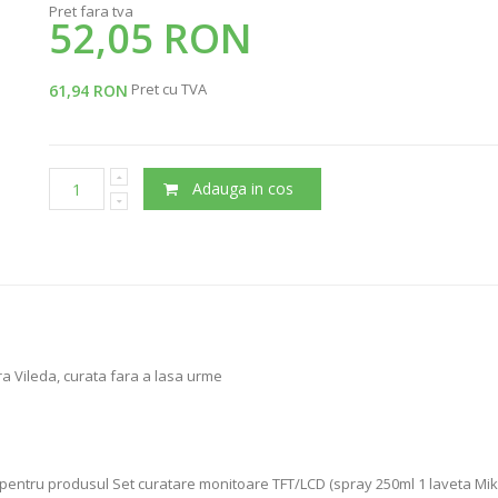
Pret fara tva
52,05 RON
Pret cu TVA
61,94 RON
Adauga in cos
ra Vileda, curata fara a lasa urme
 pentru produsul Set curatare monitoare TFT/LCD (spray 250ml 1 laveta Mikr