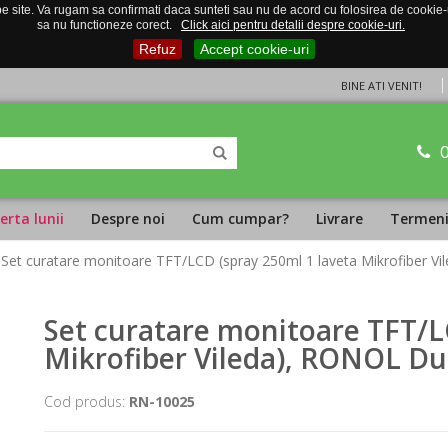
 site. Va rugam sa confirmati daca sunteti sau nu de acord cu folosirea de cookie-uri
sa nu functioneze corect.
Click aici pentru detalii despre cookie-uri.
Refuz
Accept cookie-uri
BINE ATI VENIT!
erta lunii
Despre noi
Cum cumpar?
Livrare
Termeni 
 Set curatare monitoare TFT/LCD (spray 250ml 1 laveta Mikrofiber V
Set curatare monitoare TFT/L
Mikrofiber Vileda), RONOL Du
Cod produs:
RN-10025