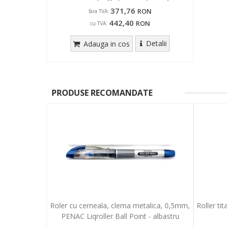
371,76
RON
fara TVA:
442,40
RON
cu TVA:
Detalii
Adauga in cos
PRODUSE RECOMANDATE
Roler cu cerneala, clema metalica, 0,5mm,
Roller ti
PENAC Liqroller Ball Point - albastru