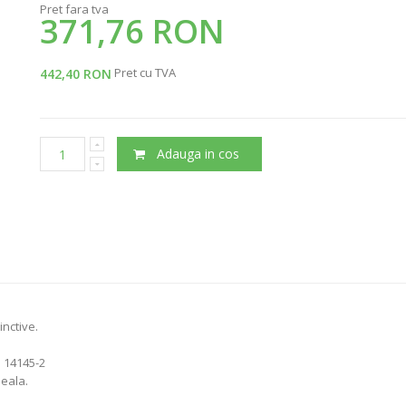
Pret fara tva
371,76 RON
Pret cu TVA
442,40 RON
Adauga in cos
inctive.
 14145-2
eala.