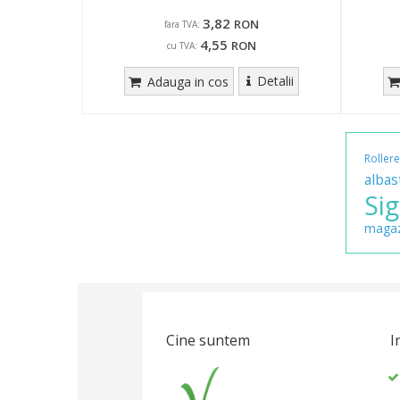
3,82
RON
fara TVA:
4,55
RON
cu TVA:
Detalii
Adauga in cos
Rollere
albas
Si
magaz
Cine suntem
I