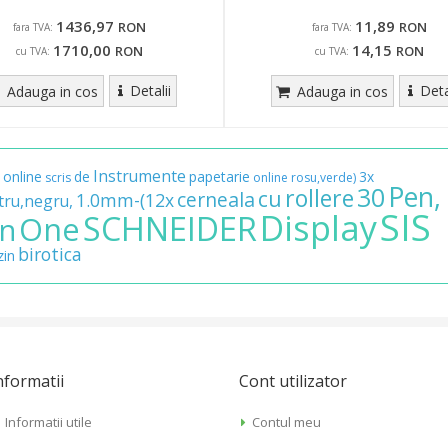
1436,97
11,89
RON
RON
fara TVA:
fara TVA:
1710,00
14,15
RON
RON
cu TVA:
cu TVA:
Detalii
Deta
Adauga in cos
Adauga in cos
Instrumente
online
de
papetarie
3x
scris
online
rosu,verde)
Pen,
30
rollere
cu
cerneala
1.0mm-(12x
tru,negru,
SIS
Display
SCHNEIDER
One
gn
birotica
in
nformatii
Cont utilizator
Informatii utile
Contul meu