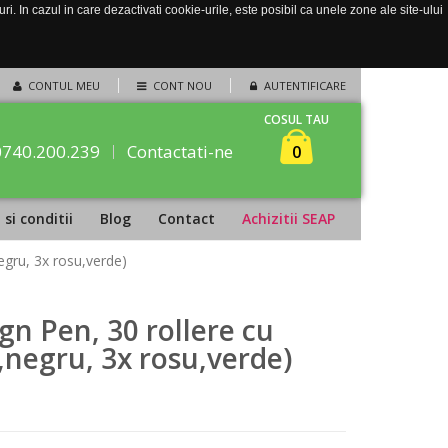
. In cazul in care dezactivati cookie-urile, este posibil ca unele zone ale site-ului
CONTUL MEU
CONT NOU
AUTENTIFICARE
COSUL TAU
0740.200.239
Contactati-ne
0
si conditii
Blog
Contact
Achizitii SEAP
egru, 3x rosu,verde)
n Pen, 30 rollere cu
negru, 3x rosu,verde)