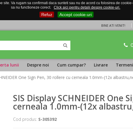
 site. Va rugam sa confirmati daca sunteti sau nu de acord cu folosirea de cookie-uri
sa nu functioneze corect.
Click aici pentru detalii despre cookie-uri.
Refuz
Accept cookie-uri
BINE ATI VENIT!
erta lunii
Despre noi
Cum cumpar?
Livrare
Termeni 
CHNEIDER One Sign Pen, 30 rollere cu cerneala 1.0mm-(12x albastru,n
SIS Display SCHNEIDER One Sig
cerneala 1.0mm-(12x albastru,
Cod produs:
S-305392