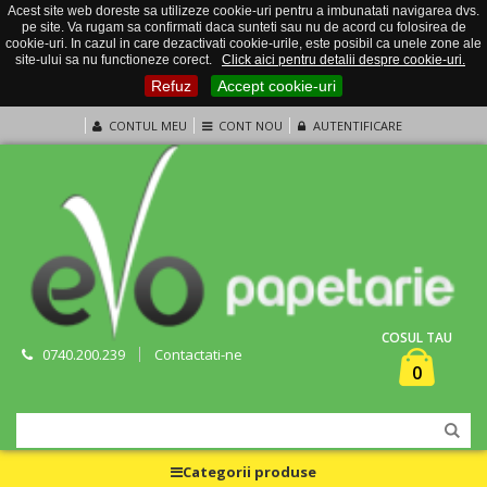
Acest site web doreste sa utilizeze cookie-uri pentru a imbunatati navigarea dvs.
pe site. Va rugam sa confirmati daca sunteti sau nu de acord cu folosirea de
cookie-uri. In cazul in care dezactivati cookie-urile, este posibil ca unele zone ale
site-ului sa nu functioneze corect.
Click aici pentru detalii despre cookie-uri.
Refuz
Accept cookie-uri
CONTUL MEU
CONT NOU
AUTENTIFICARE
COSUL TAU
0740.200.239
Contactati-ne
0
Categorii produse