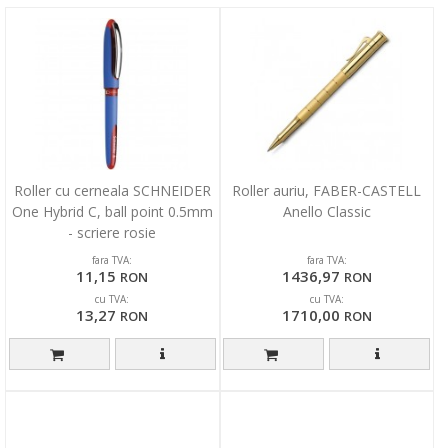
Roller cu cerneala SCHNEIDER
Roller auriu, FABER-CASTELL
One Hybrid C, ball point 0.5mm
Anello Classic
- scriere rosie
fara TVA:
fara TVA:
11,15
1436,97
RON
RON
cu TVA:
cu TVA:
13,27
1710,00
RON
RON