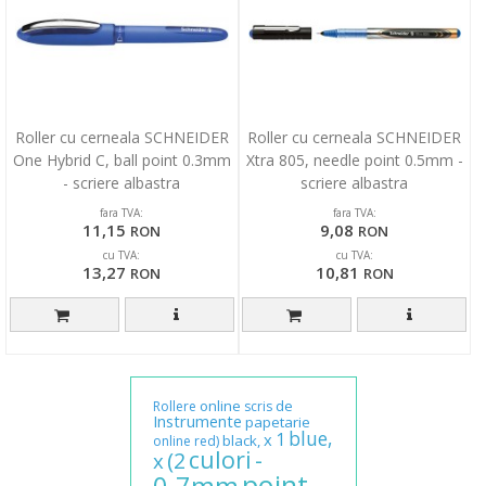
Roller cu cerneala SCHNEIDER
Roller cu cerneala SCHNEIDER
One Hybrid C, ball point 0.3mm
Xtra 805, needle point 0.5mm -
- scriere albastra
scriere albastra
fara TVA:
fara TVA:
11,15
9,08
RON
RON
cu TVA:
cu TVA:
13,27
10,81
RON
RON
online
de
Rollere
scris
Instrumente
papetarie
blue,
1
x
black,
online
red)
-
culori
(2
x
point
0.7mm