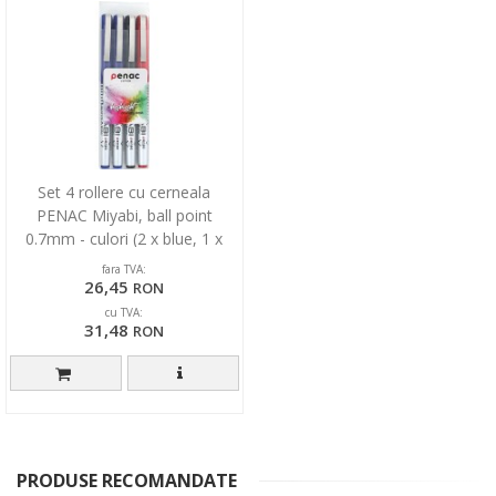
Set 4 rollere cu cerneala
PENAC Miyabi, ball point
0.7mm - culori (2 x blue, 1 x
black, red)
fara TVA:
26,45
RON
cu TVA:
31,48
RON
PRODUSE RECOMANDATE