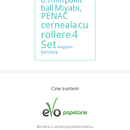
Miyabi,
ball
PENAC
cu
cerneala
4
rollere
Set
magazin
birotica
Cine suntem
Birotica si accesorii pentru birou