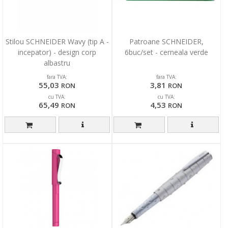
Stilou SCHNEIDER Wavy (tip A -
Patroane SCHNEIDER,
incepator) - design corp
6buc/set - cerneala verde
albastru
fara TVA:
fara TVA:
55,03
3,81
RON
RON
cu TVA:
cu TVA:
65,49
4,53
RON
RON