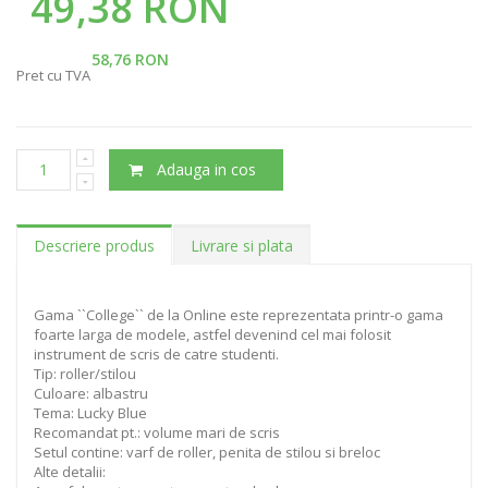
49,38 RON
58,76 RON
Pret cu TVA
Adauga in cos
Descriere produs
Livrare si plata
Gama ``College`` de la Online este reprezentata printr-o gama
foarte larga de modele, astfel devenind cel mai folosit
instrument de scris de catre studenti.
Tip: roller/stilou
Culoare: albastru
Tema: Lucky Blue
Recomandat pt.: volume mari de scris
Setul contine: varf de roller, penita de stilou si breloc
Alte detalii: