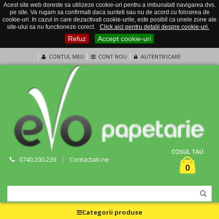
Acest site web doreste sa utilizeze cookie-uri pentru a imbunatati navigarea dvs.
pe site. Va rugam sa confirmati daca sunteti sau nu de acord cu folosirea de
cookie-uri. In cazul in care dezactivati cookie-urile, este posibil ca unele zone ale
site-ului sa nu functioneze corect.
Click aici pentru detalii despre cookie-uri.
Refuz
Accept cookie-uri
CONTUL MEU
CONT NOU
AUTENTIFICARE
COSUL TAU
0740.200.239
Contactati-ne
0
Categorii produse