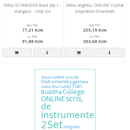
Stilou SCHNEIDER Base (tip L -
Stilou argintiu, ONLINE Crystal
stangaci) - corp roz
Inspiration Essentials
fara TVA:
fara TVA:
77,21
255,19
RON
RON
cu TVA:
cu TVA:
91,88
303,68
RON
RON
online
de
Stilouri
scris
Instrumente
papetarie
Tian
Lucky
online
Blue
College
Buddha
scris,
ONLINE
de
instrumente
Set
2
magazin