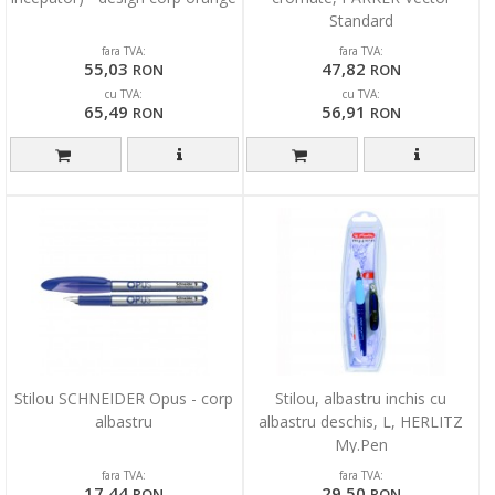
Standard
fara TVA:
fara TVA:
55,03
47,82
RON
RON
cu TVA:
cu TVA:
65,49
56,91
RON
RON
Stilou SCHNEIDER Opus - corp
Stilou, albastru inchis cu
albastru
albastru deschis, L, HERLITZ
My.Pen
fara TVA:
fara TVA:
17,44
29,50
RON
RON