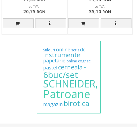
cu TVA:
cu TVA:
20,75
35,10
RON
RON
online
de
Stilouri
scris
Instrumente
papetarie
online
cognac
-
cerneala
pastel
6buc/set
SCHNEIDER,
Patroane
birotica
magazin