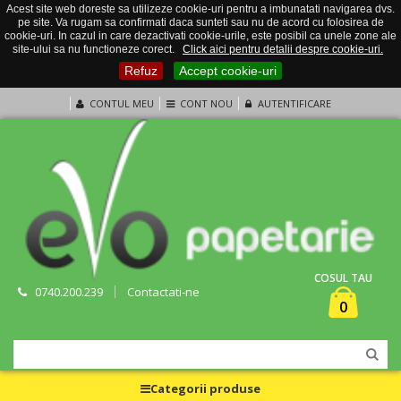
Acest site web doreste sa utilizeze cookie-uri pentru a imbunatati navigarea dvs.
pe site. Va rugam sa confirmati daca sunteti sau nu de acord cu folosirea de
cookie-uri. In cazul in care dezactivati cookie-urile, este posibil ca unele zone ale
site-ului sa nu functioneze corect.
Click aici pentru detalii despre cookie-uri.
Refuz
Accept cookie-uri
CONTUL MEU
CONT NOU
AUTENTIFICARE
COSUL TAU
0740.200.239
Contactati-ne
0
Categorii produse