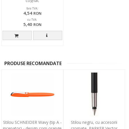
cognac
fara TVA:
4,54
RON
cu TVA:
5,40
RON
PRODUSE RECOMANDATE
Stilou SCHNEIDER Wavy (tip A -
Stilou negru, cu accesorii
incepator) - design corp orange
cromate, PARKER Vector