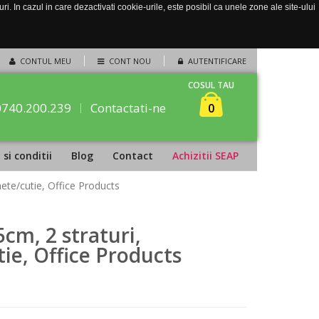
. In cazul in care dezactivati cookie-urile, este posibil ca unele zone ale site-ului
CONTUL MEU
CONT NOU
AUTENTIFICARE
COSUL TAU
0740.200.239
Contactati-ne
0
si conditii
Blog
Contact
Achizitii SEAP
ete/cutie, Office Products
5cm, 2 straturi,
ie, Office Products