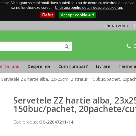
 site. Va rugam sa confirmati daca sunteti sau nu de acord cu folosirea de cookie-uri
sa nu functioneze corect.
Click aici pentru detalii despre cookie-uri.
Refuz
Accept cookie-uri
BINE ATI VENIT!
erta lunii
Despre noi
Cum cumpar?
Livrare
Termeni 
 Servetele ZZ hartie alba, 23x25cm, 2 straturi, 150buc/pachet, 20pach
Servetele ZZ hartie alba, 23x2
150buc/pachet, 20pachete/cut
Cod produs:
OC-22047211-14