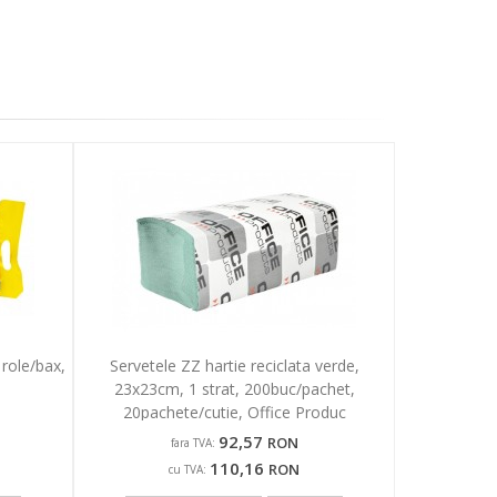
 role/bax,
Servetele ZZ hartie reciclata verde,
23x23cm, 1 strat, 200buc/pachet,
20pachete/cutie, Office Produc
92,57
RON
fara TVA:
110,16
RON
cu TVA: