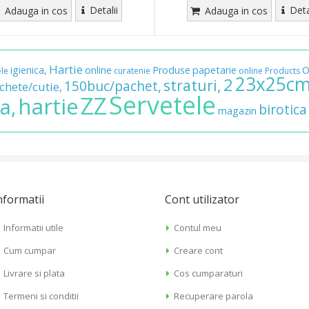
Detalii
Deta
Adauga in cos
Adauga in cos
Hartie
igienica,
online
Produse
papetarie
O
ele
curatenie
online
Products
23x25cm
2
straturi,
150buc/pachet,
chete/cutie,
Servetele
ZZ
hartie
a,
birotica
magazin
nformatii
Cont utilizator
Informatii utile
Contul meu
Cum cumpar
Creare cont
Livrare si plata
Cos cumparaturi
Termeni si conditii
Recuperare parola