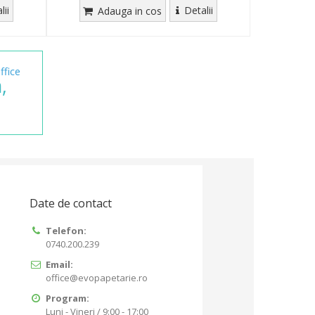
lii
Detalii
Adauga in cos
ffice
,
Date de contact
Telefon:
0740.200.239
Email:
office@evopapetarie.ro
Program:
Luni - Vineri / 9:00 - 17:00