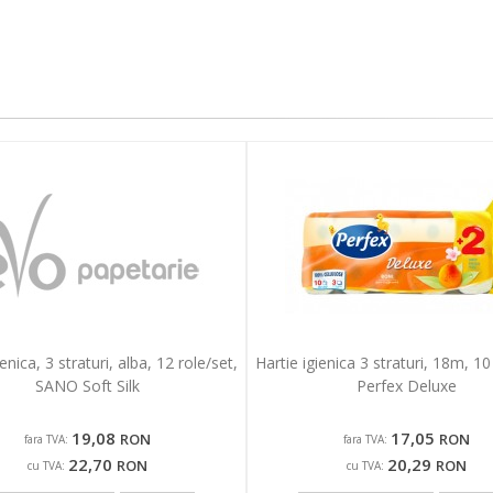
ienica, 3 straturi, alba, 12 role/set,
Hartie igienica 3 straturi, 18m, 10
SANO Soft Silk
Perfex Deluxe
19,08
17,05
RON
RON
fara TVA:
fara TVA:
22,70
20,29
RON
RON
cu TVA:
cu TVA: