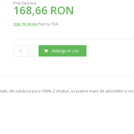
Pret fara tva
168,66 RON
Pret cu TVA
200,70 RON
Adauga in cos
tate, din celuloza pura 100%, 2 straturi, cu putere mare de absorbtie si r