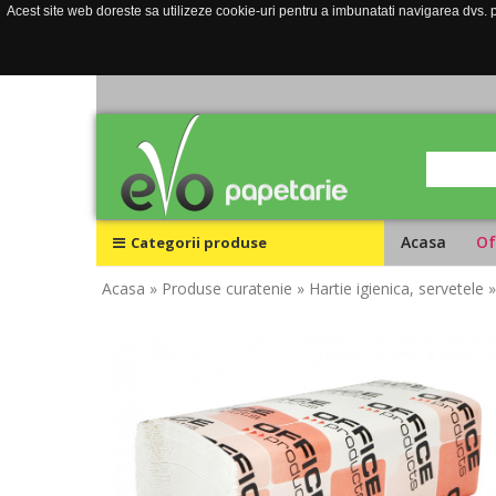
Acest site web doreste sa utilizeze cookie-uri pentru a imbunatati navigarea dvs. pe
Acasa
Of
Categorii produse
Acasa
» Produse curatenie
» Hartie igienica, servetele
»