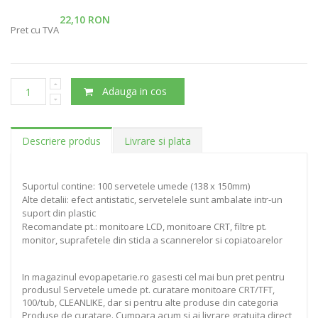
22,10 RON
Pret cu TVA
Adauga in cos
Descriere produs
Livrare si plata
Suportul contine: 100 servetele umede (138 x 150mm)
Alte detalii: efect antistatic, servetelele sunt ambalate intr-un
suport din plastic
Recomandate pt.: monitoare LCD, monitoare CRT, filtre pt.
monitor, suprafetele din sticla a scannerelor si copiatoarelor
In magazinul evopapetarie.ro gasesti cel mai bun pret pentru
produsul Servetele umede pt. curatare monitoare CRT/TFT,
100/tub, CLEANLIKE, dar si pentru alte produse din categoria
Produse de curatare. Cumpara acum si ai livrare gratuita direct