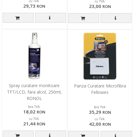
cu TVA:
cu TVA:
29,73
23,00
RON
RON
Spray curatare monitoare
Panza Curatare Microfibra
TFT/LCD, fara alcol, 250ml,
Fellowes
RONOL
fara TVA:
fara TVA:
18,02
35,29
RON
RON
cu TVA:
cu TVA:
21,44
42,00
RON
RON