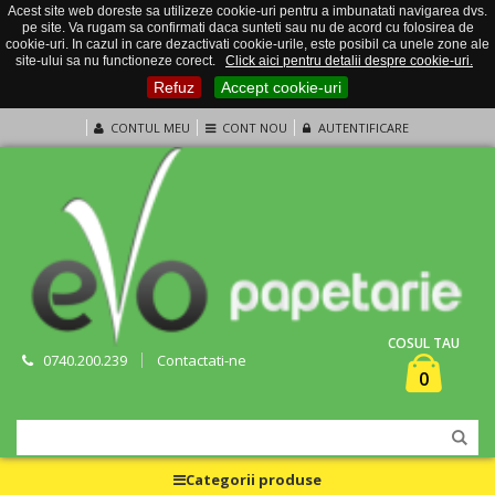
Acest site web doreste sa utilizeze cookie-uri pentru a imbunatati navigarea dvs.
pe site. Va rugam sa confirmati daca sunteti sau nu de acord cu folosirea de
cookie-uri. In cazul in care dezactivati cookie-urile, este posibil ca unele zone ale
site-ului sa nu functioneze corect.
Click aici pentru detalii despre cookie-uri.
Refuz
Accept cookie-uri
CONTUL MEU
CONT NOU
AUTENTIFICARE
COSUL TAU
0740.200.239
Contactati-ne
0
Categorii produse