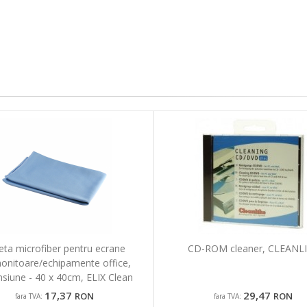
eta microfiber pentru ecrane
CD-ROM cleaner, CLEANL
onitoare/echipamente office,
siune - 40 x 40cm, ELIX Clean
17,37
29,47
RON
RON
fara TVA:
fara TVA: