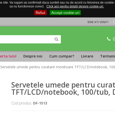
 site. Va rugam sa confirmati daca sunteti sau nu de acord cu folosirea de cookie-uri
sa nu functioneze corect.
Click aici pentru detalii despre cookie-uri.
Refuz
Accept cookie-uri
BINE ATI VENIT!
erta lunii
Despre noi
Cum cumpar?
Livrare
Termeni 
 Servetele umede pentru curatare monitoare TFT/LCD/notebook, 10
Servetele umede pentru cura
TFT/LCD/notebook, 100/tub,
Cod produs:
DF-1513