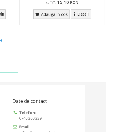
15,10
RON
cu TVA:
lii
Detalii
Adauga in cos
H
Date de contact
Telefon:
0740.200.239
Email: