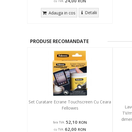
24,00
RON
cu TVA:
Detalii
Adauga in cos
PRODUSE RECOMANDATE
Set Curatare Ecrane Touchscreen Cu Ceara
Lav
Fellowes
TV/m
dimen
52,10
RON
fara TVA:
62,00
RON
cu TVA: