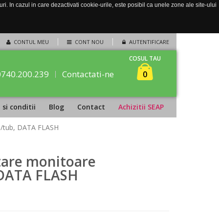
. In cazul in care dezactivati cookie-urile, este posibil ca unele zone ale site-ului
CONTUL MEU
CONT NOU
AUTENTIFICARE
COSUL TAU
0740.200.239
Contactati-ne
0
si conditii
Blog
Contact
Achizitii SEAP
0/tub, DATA FLASH
tare monitoare
 DATA FLASH