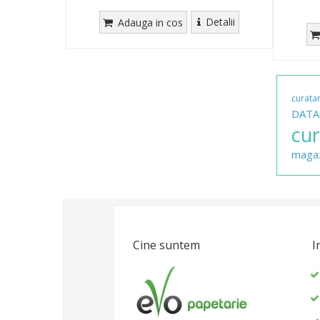
Detalii
Adauga in cos
curata
DATA
cu
maga
Cine suntem
I