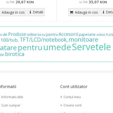
20,67
35,07
RON
RON
cu TVA:
cu TVA:
Detalii
Deta
Adauga in cos
Adauga in cos
Produse
Accesorii
de
online
pentru
papetarie
re
birou
online
FLAS
monitoare
TFT/LCD/notebook,
100/tub,
Servetele
umede
pentru
ratare
birotica
zin
nformatii
Cont utilizator
Informatii utile
Contul meu
Cum cumpar
Creare cont