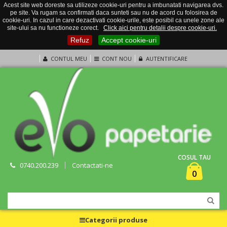
Acest site web doreste sa utilizeze cookie-uri pentru a imbunatati navigarea dvs.
pe site. Va rugam sa confirmati daca sunteti sau nu de acord cu folosirea de
cookie-uri. In cazul in care dezactivati cookie-urile, este posibil ca unele zone ale
site-ului sa nu functioneze corect.
Click aici pentru detalii despre cookie-uri.
Refuz
Accept cookie-uri
CONTUL MEU
CONT NOU
AUTENTIFICARE
COSUL TAU
0740.200.239
Contactati-ne
0
Categorii produse