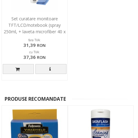
Set curatare monitoare
TFT/LCD/notebook (spray
250ml, + laveta microfiber 40 x
40cm), ELIX Clean
fara TVA:
31,39
RON
cu TVA:
37,36
RON
PRODUSE RECOMANDATE