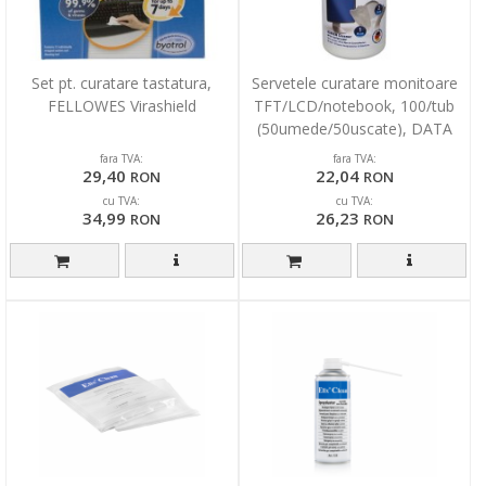
Set pt. curatare tastatura,
Servetele curatare monitoare
FELLOWES Virashield
TFT/LCD/notebook, 100/tub
(50umede/50uscate), DATA
FLASH
fara TVA:
fara TVA:
29,40
22,04
RON
RON
cu TVA:
cu TVA:
34,99
26,23
RON
RON