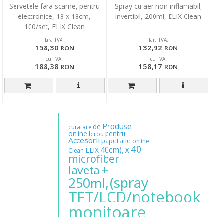
Servetele fara scame, pentru
Spray cu aer non-inflamabil,
electronice, 18 x 18cm,
invertibil, 200ml, ELIX Clean
100/set, ELIX Clean
fara TVA:
fara TVA:
158,30
132,92
RON
RON
cu TVA:
cu TVA:
188,38
158,17
RON
RON
Produse
de
curatare
online
pentru
birou
Accesorii
papetarie
online
40
x
40cm),
ELIX
Clean
microfiber
+
laveta
(spray
250ml,
TFT/LCD/notebook
monitoare