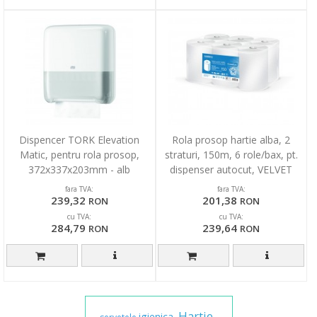
Dispencer TORK Elevation
Rola prosop hartie alba, 2
Matic, pentru rola prosop,
straturi, 150m, 6 role/bax, pt.
372x337x203mm - alb
dispenser autocut, VELVET
Professional
fara TVA:
fara TVA:
239,32
201,38
RON
RON
cu TVA:
cu TVA:
284,79
239,64
RON
RON
Hartie
igienica,