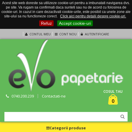
Acest site web doreste sa utilizeze cookie-uri pentru a imbunatati navigarea dvs.
pe site. Va rugam sa confirmati daca sunteti sau nu de acord cu folosirea de
cookie-uri. In cazul in care dezactivati cookie-urile, este posibil ca unele zone ale
site-ului sa nu functioneze corect.
Click aici pentru detalii despre cookie-uri.
Refuz
Accept cookie-uri
CONTUL MEU
CONT NOU
AUTENTIFICARE
COSUL TAU
0740.200.239
Contactati-ne
0
Categorii produse