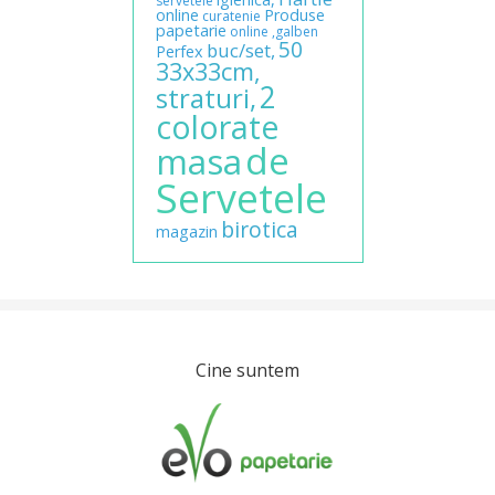
servetele
online
Produse
curatenie
papetarie
online
,galben
50
buc/set,
Perfex
33x33cm,
2
straturi,
colorate
de
masa
Servetele
birotica
magazin
Cine suntem