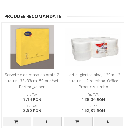
PRODUSE RECOMANDATE
Servetele de masa colorate 2
Hartie igienica alba, 120m - 2
straturi, 33x33cm, 50 buc/set,
straturi, 12 role/bax, Office
Perfex ,galben
Products Jumbo
fara TVA:
fara TVA:
7,14
128,04
RON
RON
cu TVA:
cu TVA:
8,50
152,37
RON
RON