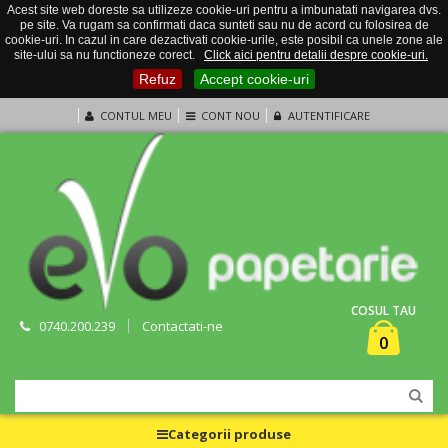
Acest site web doreste sa utilizeze cookie-uri pentru a imbunatati navigarea dvs.
pe site. Va rugam sa confirmati daca sunteti sau nu de acord cu folosirea de
cookie-uri. In cazul in care dezactivati cookie-urile, este posibil ca unele zone ale
site-ului sa nu functioneze corect.
Click aici pentru detalii despre cookie-uri.
Refuz
Accept cookie-uri
CONTUL MEU
CONT NOU
AUTENTIFICARE
COSUL TAU
0740.200.239
Contactati-ne
0
Categorii produse