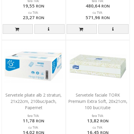
fara TVA:
fara TVA:
19,55
480,64
RON
RON
cu TVA:
cu TVA:
23,27
571,96
RON
RON
Servetele pliate alb 2 straturi,
Servetele faciale TORK
21x22cm, 210buc/pach,
Premium Extra Soft, 20x21cm,
Papernet
100 buc/cutie
fara TVA:
fara TVA:
11,78
13,82
RON
RON
cu TVA:
cu TVA:
14,02
16,45
RON
RON