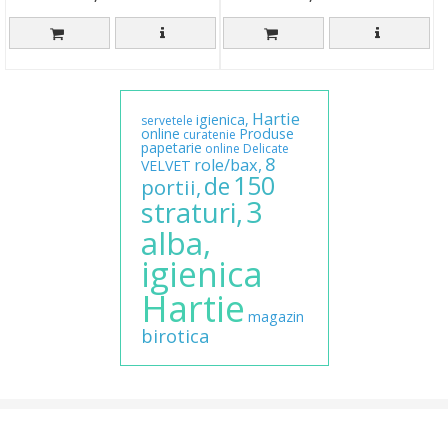
Hartie
igienica,
servetele
online
Produse
curatenie
papetarie
online
Delicate
8
role/bax,
VELVET
150
de
portii,
3
straturi,
alba,
igienica
Hartie
magazin
birotica