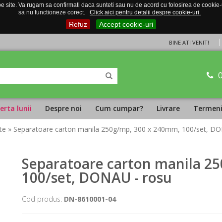
 site. Va rugam sa confirmati daca sunteti sau nu de acord cu folosirea de cookie-uri
sa nu functioneze corect.
Click aici pentru detalii despre cookie-uri.
Refuz
Accept cookie-uri
BINE ATI VENIT!
erta lunii
Despre noi
Cum cumpar?
Livrare
Termeni 
te
» Separatoare carton manila 250g/mp, 300 x 240mm, 100/set, DO
Separatoare carton manila 2
100/set, DONAU - rosu
Cod produs:
DN-8610001-04