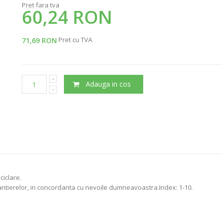
Pret fara tva
60,24 RON
Pret cu TVA
71,69 RON
Adauga in cos
ciclare.
antierelor, in concordanta cu nevoile dumneavoastra.Index: 1-10.