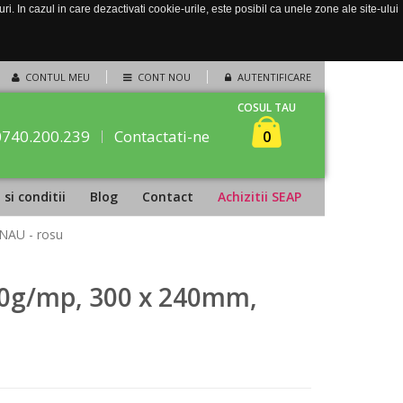
. In cazul in care dezactivati cookie-urile, este posibil ca unele zone ale site-ului
CONTUL MEU
CONT NOU
AUTENTIFICARE
COSUL TAU
0740.200.239
Contactati-ne
0
si conditii
Blog
Contact
Achizitii SEAP
NAU - rosu
50g/mp, 300 x 240mm,