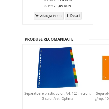
RON
fara TVA:
71,69
RON
cu TVA:
Detalii
Adauga in cos
PRODUSE RECOMANDATE
Separatoare plastic color, A4, 120 microni,
Separato
5 culori/set, Optima
g/mp, 10