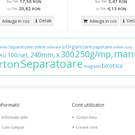
17,50
3,47
RON
RON
fara TVA:
fara TVA:
20,82
4,13
RON
RON
cu TVA:
cu TVA:
Detalii
Deta
Adauga in cos
Adauga in cos
Organizare
Separatoare
online
si
papetarie
-
ente
arhivare
online
rosu
mani
250g/mp,
300
x
240mm,
100/set,
AU
Separatoare
rton
birotica
magazin
nformatii
Cont utilizator
Informatii utile
Contul meu
Cum cumpar
Creare cont