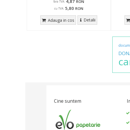
4,87
RON
fara TVA:
5,80
RON
cu TVA:
Detalii
Adauga in cos
docum
DON
ca
Cine suntem
I