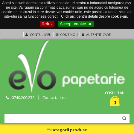
Acest site web doreste sa utilizeze cookie-uri pentru a imbunatati navigarea dvs.
pe site. Va rugam sa confirmati daca sunteti sau nu de acord cu folosirea de
cookie-uri. In cazul in care dezactivati cookie-urile, este posibil ca unele zone ale
site-ului sa nu functioneze corect.
Click aici pentru detalii despre cookie-uri.
Refuz
Accept cookie-uri
CONTUL MEU
CONT NOU
AUTENTIFICARE
COSUL TAU
0740.200.239
Contactati-ne
0
Categorii produse