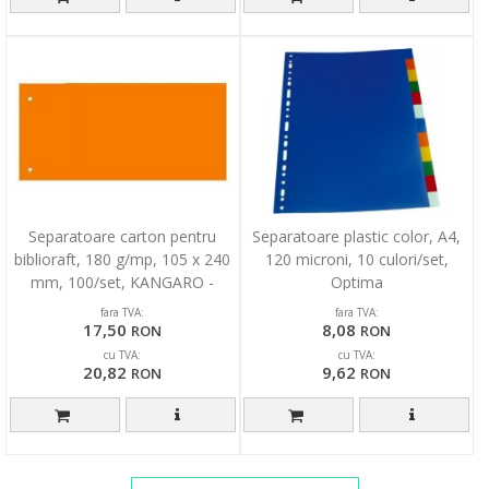
Separatoare carton pentru
Separatoare plastic color, A4,
biblioraft, 180 g/mp, 105 x 240
120 microni, 10 culori/set,
mm, 100/set, KANGARO -
Optima
orange
fara TVA:
fara TVA:
17,50
8,08
RON
RON
cu TVA:
cu TVA:
20,82
9,62
RON
RON