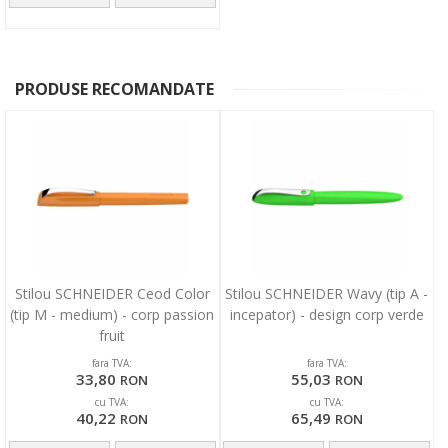
PRODUSE RECOMANDATE
Stilou SCHNEIDER Ceod Color
Stilou SCHNEIDER Wavy (tip A -
(tip M - medium) - corp passion
incepator) - design corp verde
fruit
fara TVA:
fara TVA:
33,80
55,03
RON
RON
cu TVA:
cu TVA:
40,22
65,49
RON
RON