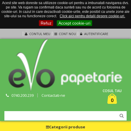
Acest site web doreste sa utilizeze cookie-uri pentru a imbunatati navigarea dvs.
pe site. Va rugam sa confirmati daca sunteti sau nu de acord cu folosirea de
cookie-uri. In cazul in care dezactivati cookie-urile, este posibil ca unele zone ale
site-ului sa nu functioneze corect.
Click aici pentru detalii despre cookie-uri.
Refuz
Accept cookie-uri
CONTUL MEU
CONT NOU
AUTENTIFICARE
COSUL TAU
0740.200.239
Contactati-ne
0
Categorii produse