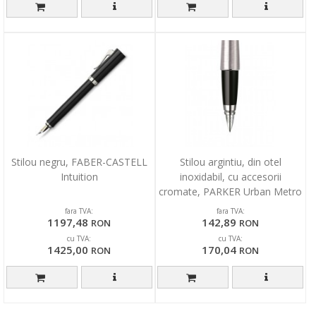
Stilou negru, FABER-CASTELL
Stilou argintiu, din otel
Intuition
inoxidabil, cu accesorii
cromate, PARKER Urban Metro
Metallic
fara TVA:
fara TVA:
1197,48
142,89
RON
RON
cu TVA:
cu TVA:
1425,00
170,04
RON
RON