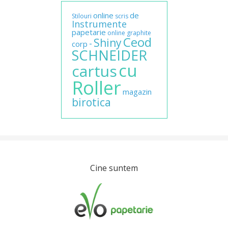
online
de
Stilouri
scris
Instrumente
papetarie
online
graphite
Ceod
Shiny
-
corp
SCHNEIDER
cu
cartus
Roller
magazin
birotica
Cine suntem