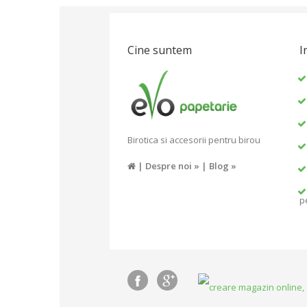
Cine suntem
I
Birotica si accesorii pentru birou
|
Despre noi »
|
Blog »
p