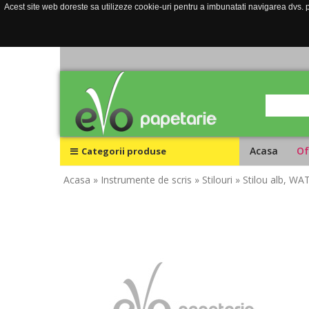
Acest site web doreste sa utilizeze cookie-uri pentru a imbunatati navigarea dvs. pe
Acasa
Of
Categorii produse
Acasa
» Instrumente de scris
» Stilouri
» Stilou alb, W