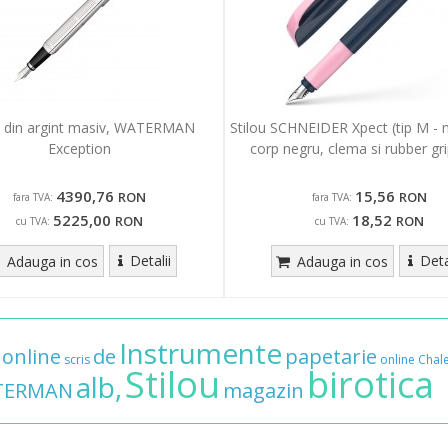
u din argint masiv, WATERMAN
Stilou SCHNEIDER Xpect (tip M - 
Exception
corp negru, clema si rubber gr
4390,76
15,56
RON
RON
fara TVA:
fara TVA:
5225,00
18,52
RON
RON
cu TVA:
cu TVA:
Detalii
Deta
Adauga in cos
Adauga in cos
Instrumente
online
de
papetarie
scris
online
Chal
Stilou
birotica
alb,
TERMAN
magazin