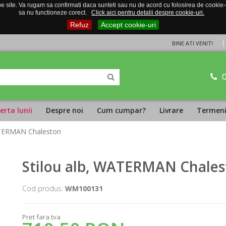
 site. Va rugam sa confirmati daca sunteti sau nu de acord cu folosirea de cookie-uri
sa nu functioneze corect.
Click aici pentru detalii despre cookie-uri.
Refuz
Accept cookie-uri
BINE ATI VENIT!
erta lunii
Despre noi
Cum cumpar?
Livrare
Termeni 
ATERMAN Chaleston
Stilou alb, WATERMAN Chale
Cod produs:
WM100131
Pret fara tva