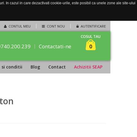
. In cazul in care dezactivati cookie-urile, este posibil ca unele zone ale site-ului
CONTUL MEU
CONT NOU
AUTENTIFICARE
COSUL TAU
0740.200.239
Contactati-ne
0
si conditii
Blog
Contact
Achizitii SEAP
ston