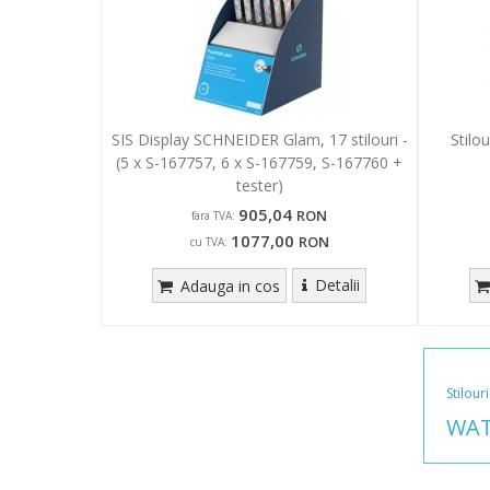
SIS Display SCHNEIDER Glam, 17 stilouri -
Stilo
(5 x S-167757, 6 x S-167759, S-167760 +
tester)
905,04
RON
fara TVA:
1077,00
RON
cu TVA:
Detalii
Adauga in cos
Stilouri
WA