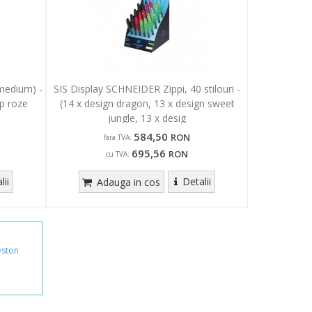
medium) -
SIS Display SCHNEIDER Zippi, 40 stilouri -
ip roze
(14 x design dragon, 13 x design sweet
jungle, 13 x desig
584,50
RON
fara TVA:
695,56
RON
cu TVA:
lii
Detalii
Adauga in cos
eston