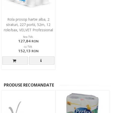
Rola prosop hartie alba, 2
straturi, 227 portii, 52m, 12
role/bax, VELVET Professional
Comfort Mini
fara TVA:
127,84
RON
cu TVA:
152,13
RON
PRODUSE RECOMANDATE