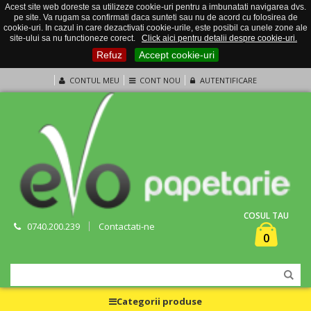
Acest site web doreste sa utilizeze cookie-uri pentru a imbunatati navigarea dvs.
pe site. Va rugam sa confirmati daca sunteti sau nu de acord cu folosirea de
cookie-uri. In cazul in care dezactivati cookie-urile, este posibil ca unele zone ale
site-ului sa nu functioneze corect.
Click aici pentru detalii despre cookie-uri.
Refuz
Accept cookie-uri
CONTUL MEU
CONT NOU
AUTENTIFICARE
COSUL TAU
0740.200.239
Contactati-ne
0
Categorii produse