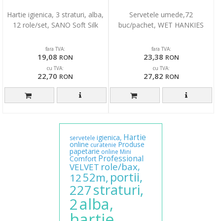
Hartie igienica, 3 straturi, alba,
Servetele umede,72
12 role/set, SANO Soft Silk
buc/pachet, WET HANKIES
fara TVA:
fara TVA:
19,08
23,38
RON
RON
cu TVA:
cu TVA:
22,70
27,82
RON
RON
Hartie
igienica,
servetele
online
Produse
curatenie
papetarie
online
Mini
Professional
Comfort
role/bax,
VELVET
portii,
52m,
12
straturi,
227
alba,
2
hartie