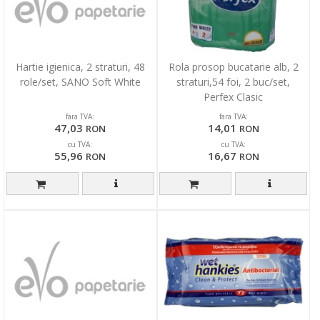
Hartie igienica, 2 straturi, 48
Rola prosop bucatarie alb, 2
role/set, SANO Soft White
straturi,54 foi, 2 buc/set,
Perfex Clasic
fara TVA:
fara TVA:
47,03
14,01
RON
RON
cu TVA:
cu TVA:
55,96
16,67
RON
RON